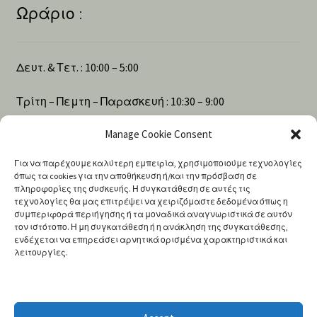
Ωράριο :
Δευτ. & Τετ. : 10:00 – 5:00
Τρίτη – Πεμτη – Παρασκευή : 10:30 – 9:00
Manage Cookie Consent
Σάββατο : 10:00 – 4:00
Για να παρέχουμε καλύτερη εμπειρία, χρησιμοποιούμε τεχνολογίες
όπως τα cookies για την αποθήκευση ή/και την πρόσβαση σε
πληροφορίες της συσκευής. Η συγκατάθεση σε αυτές τις
Αναζήτηση
τεχνολογίες θα μας επιτρέψει να χειριζόμαστε δεδομένα όπως η
συμπεριφορά περιήγησης ή τα μοναδικά αναγνωριστικά σε αυτόν
τον ιστότοπο. Η μη συγκατάθεση ή η ανάκληση της συγκατάθεσης,
ενδέχεται να επηρεάσει αρνητικά ορισμένα χαρακτηριστικά και
Products
λειτουργίες.
search