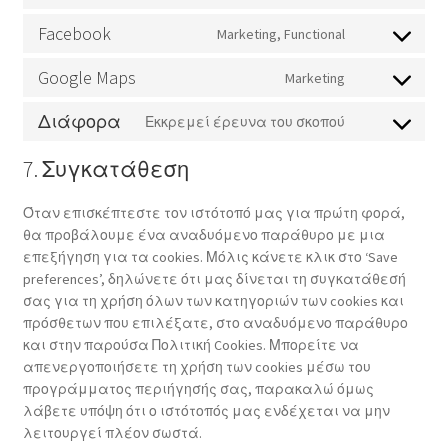
complianz
to
Facebook
Marketing, Functional
service
Consent
google-
to
Google Maps
Marketing
fonts
service
Consent
facebook
to
Διάφορα
Εκκρεμεί έρευνα του σκοπού
service
Consent
google-
to
7. Συγκατάθεση
maps
service
Διάφορα
Όταν επισκέπτεστε τον ιστότοπό μας για πρώτη φορά,
θα προβάλουμε ένα αναδυόμενο παράθυρο με μια
επεξήγηση για τα cookies. Μόλις κάνετε κλικ στο ‘Save
preferences’, δηλώνετε ότι μας δίνεται τη συγκατάθεσή
σας για τη χρήση όλων των κατηγοριών των cookies και
πρόσθετων που επιλέξατε, στο αναδυόμενο παράθυρο
και στην παρούσα Πολιτική Cookies. Μπορείτε να
απενεργοποιήσετε τη χρήση των cookies μέσω του
προγράμματος περιήγησής σας, παρακαλώ όμως
λάβετε υπόψη ότι ο ιστότοπός μας ενδέχεται να μην
λειτουργεί πλέον σωστά.