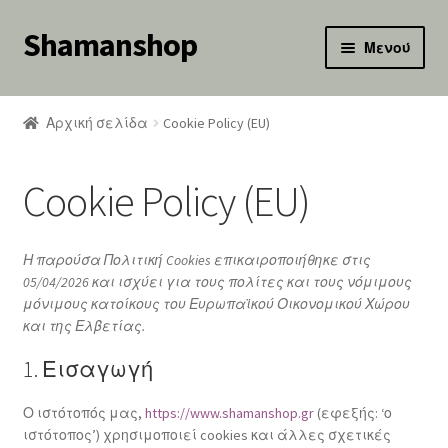
Shamanshop
Απευθείας
Μετάβαση
Μενού
μετάβαση
σε
κταση
στην
περιεχόμενο
-
πλοήγηση
Αρχική σελίδα
Cookie Policy (EU)
ού
κταση
-
Cookie Policy (EU)
ού
κταση
-
ού
Η παρούσα Πολιτική Cookies επικαιροποιήθηκε στις
05/04/2026 και ισχύει για τους πολίτες και τους νόμιμους
κταση
μόνιμους κατοίκους του Ευρωπαϊκού Οικονομικού Χώρου
-
και της Ελβετίας.
ού
κταση
1. Εισαγωγή
-
ού
κταση
Ο ιστότοπός μας,
https://www.shamanshop.gr
(εφεξής: ‘ο
-
ιστότοπος’) χρησιμοποιεί cookies και άλλες σχετικές
ού