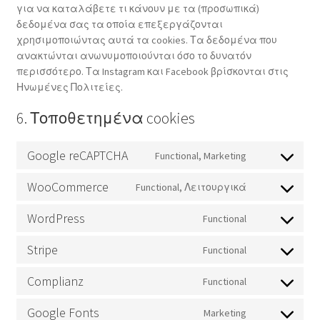
για να καταλάβετε τι κάνουν με τα (προσωπικά)
δεδομένα σας τα οποία επεξεργάζονται
χρησιμοποιώντας αυτά τα cookies. Τα δεδομένα που
ανακτώνται ανωνυμοποιούνται όσο το δυνατόν
περισσότερο. Τα Instagram και Facebook βρίσκονται στις
Ηνωμένες Πολιτείες.
6. Τοποθετημένα cookies
Google reCAPTCHA
Functional, Marketing
Consent
to
WooCommerce
Functional, Λειτουργικά
service
Consent
google-
to
WordPress
Functional
recaptcha
service
Consent
woocommerc
to
Stripe
Functional
service
Consent
wordpress
to
Complianz
Functional
service
Consent
stripe
to
Google Fonts
Marketing
service
Consent