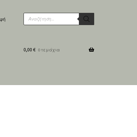
Products
search
αφή
0,00
€
0 τεμάχια