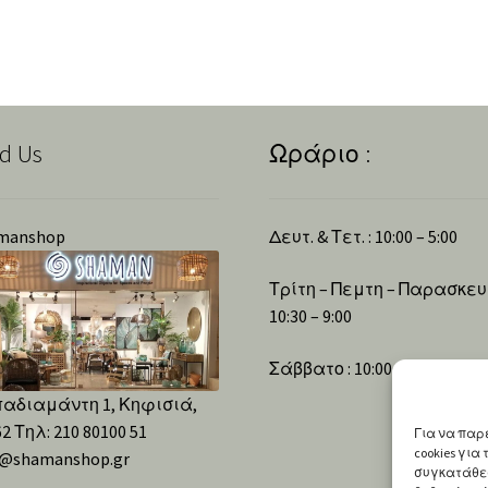
d Us
Ωράριο :
manshop
Δευτ. & Τετ. : 10:00 – 5:00
Τρίτη – Πεμτη – Παρασκευή
10:30 – 9:00
Σάββατο : 10:00 – 4:00
αδιαμάντη 1, Κηφισιά,
2 Τηλ: 210 80100 51
Για να παρ
cookies γι
o@shamanshop.gr
συγκατάθεσ