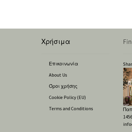
Χρήσιμα
Fin
Επικοινωνία
Sha
About Us
Όροι χρήσης
Cookie Policy (EU)
Terms and Conditions
Παπ
1456
inf