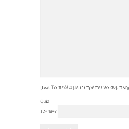
[text Τα πεδία με (*) πρέπει να συμπ
Quiz
12+48=?