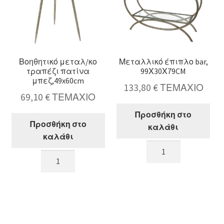
Βοηθητικό μεταλ/κο
Μεταλλικό έπιπλο bar,
τραπέζι πατίνα
99Χ30Χ79CM
μπεζ,49x60cm
133,80
€
ΤΕΜΑΧΙΟ
69,10
€
ΤΕΜΑΧΙΟ
Προσθήκη στο
Προσθήκη στο
καλάθι
καλάθι
Μεταλλικό
Βοηθητικό
έπιπλο
μεταλ/
bar,
κο
99Χ30Χ79CM
τραπέζι
ποσότητα
πατίνα
μπεζ,49x60cm