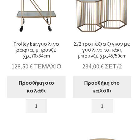
44/45cm
ποσότητα
Trolley bar,γυαλινα
Σ/2 τραπέζια ζιγκον με
ράφια, μπρονζέ
γυάλινο καπάκι,
χρ.,70x84cm
μπρονζέ χρ.,45/50cm
128,50
€
ΤΕΜΑΧΙΟ
234,00
€
ΣΕΤ/2
Προσθήκη στο
Προσθήκη στο
καλάθι
καλάθι
Trolley
Σ/2
bar,γυαλινα
τραπέζια
ράφια,
ζιγκον
μπρονζέ
με
χρ.,70x84cm
γυάλινο