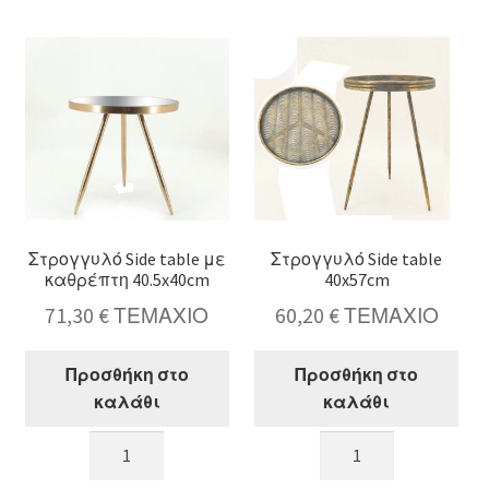
με
με
γυάλινο
καθρέπτη
καπάκι,61x53cm
50.5x50cm
ποσότητα
ποσότητα
Στρογγυλό Side table με
Στρογγυλό Side table
καθρέπτη 40.5x40cm
40x57cm
71,30
€
ΤΕΜΑΧΙΟ
60,20
€
ΤΕΜΑΧΙΟ
Προσθήκη στο
Προσθήκη στο
καλάθι
καλάθι
Στρογγυλό
Στρογγυλό
Side
Side