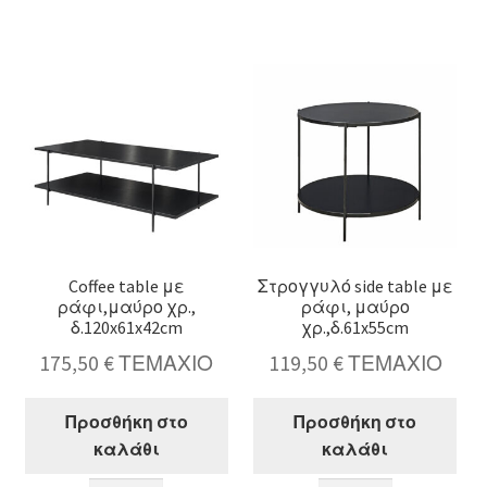
table
table
με
40x57cm
καθρέπτη
ποσότητα
40.5x40cm
ποσότητα
Coffee table με
Στρογγυλό side table με
ράφι,μαύρο χρ.,
ράφι, μαύρο
δ.120x61x42cm
χρ.,δ.61x55cm
175,50
€
ΤΕΜΑΧΙΟ
119,50
€
ΤΕΜΑΧΙΟ
Προσθήκη στο
Προσθήκη στο
καλάθι
καλάθι