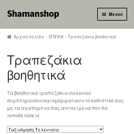
Shamanshop
Απευθείας
Μετάβαση
Μενού
μετάβαση
σε
κταση
στην
περιεχόμενο
-
πλοήγηση
Αρχική σελίδα
ΕΠΙΠΛΑ
Τραπεζάκια βοηθητικά
ού
κταση
-
Τραπεζάκια
ού
κταση
-
βοηθητικά
ού
κταση
Τα βοηθητικά τραπεζάκια σαλονιού
-
συμπληρώνουν και ομορφαίνουν το καθιστικό σας
ού
με τα αγαπημένα σας αντικείμενα που θα
τοποθετήσετε.