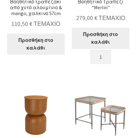
Βοηθητικό τραπεζάκι
Βοηθητικό Τραπεζι
από χυτό αλουμίνιο &
“Merlin”
mango, χαλκινο 57cm
279,00
€
ΤΕΜΑΧΙΟ
110,50
€
ΤΕΜΑΧΙΟ
Προσθήκη στο
Προσθήκη στο
καλάθι
καλάθι
Βοηθητικό
Βοηθητικό
Τραπεζι
τραπεζάκι
"Merlin"
από
ποσότητα
χυτό
αλουμίνιο
&
mango,
χαλκινο
57cm
ποσότητα