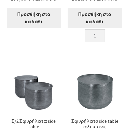
Προσθήκη στο
Προσθήκη στο
καλάθι
καλάθι
Βοηθητικό
Τραπεζάκι
τραπέζι,μασίφ
σαλονιού,1
ανακυκλ.πεύκο,60x60cm
ράφι
ποσότητα
+
1
συρτάρι,120x60x47c
ποσότητα
Σ/2 Σφυρήλατα side
Σφυρήλατο side table
table
αλουμίνο,