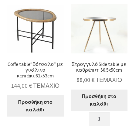
μεταλ/
μεταλ/
κη
κη
βάση
βάση
47x44cm
40x51cm
ποσότητα
ποσότητα
Coffe table”Βότσαλο” με
Στρογγυλό Side table με
γυάλινο
καθρέπτη 50.5x50cm
καπάκι,61x53cm
88,00
€
ΤΕΜΑΧΙΟ
144,00
€
ΤΕΜΑΧΙΟ
Προσθήκη στο
Προσθήκη στο
καλάθι
καλάθι
Στρογγυλό
Coffe
Side
table"Βότσαλο"
table