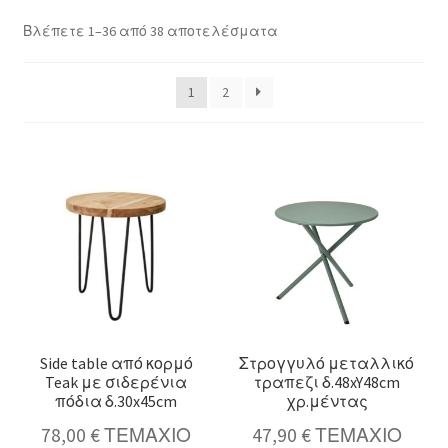
Sorted
Βλέπετε 1–36 από 38 αποτελέσματα
by
latest
1
2
Side table από κορμό
Στρογγυλό μεταλλικό
κταση
Teak με σιδερένια
τραπεζι δ.48xY48cm
-
πόδια δ.30x45cm
χρ.μέντας
ού
κταση
78,00
€
ΤΕΜΑΧΙΟ
47,90
€
ΤΕΜΑΧΙΟ
-