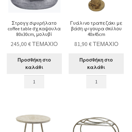
Στρογγ.σφυρήλατο
Γυάλινο τραπεζάκι με
coffee table σχ.καψουλα
βάση φιγουρα σκύλου
80x30cm, μολυβί
40x45cm
245,00
€
ΤΕΜΑΧΙΟ
81,90
€
ΤΕΜΑΧΙΟ
Προσθήκη στο
Προσθήκη στο
καλάθι
καλάθι
Στρογγ.σφυρήλατο
Γυάλινο
coffee
τραπεζάκι
table
με
σχ.καψουλα
βάση
80x30cm,
φιγουρα
μολυβί
σκύλου
ποσότητα
40x45cm
ποσότητα