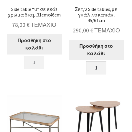
Side table “U” σε εκάι
Σετ/2 Side tables,με
χρώμα διαμ.31cmx46cm
γυάλινο καπάκι
45/61cm
78,00
€
ΤΕΜΑΧΙΟ
290,00
€
ΤΕΜΑΧΙΟ
Προσθήκη στο
Προσθήκη στο
καλάθι
καλάθι
Side
Σετ/2
table
Side
"U"
tables,με
σε
γυάλινο
εκάι
καπάκι
χρώμα
45/61cm
διαμ.31cmx46cm
ποσότητα
ποσότητα