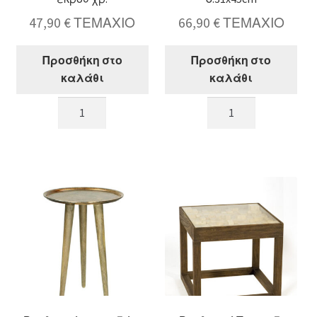
47,90
€
ΤΕΜΑΧΙΟ
66,90
€
ΤΕΜΑΧΙΟ
Προσθήκη στο
Προσθήκη στο
καλάθι
καλάθι
Στρογγυλό
Βοηθητικό
μεταλλικό
Τραπεζάκι
τραπεζι
σε
δ.48xY48cm
κρεμ
εκρου
χρώμα
χρ.
δ.31x45cm
ποσότητα
ποσότητα