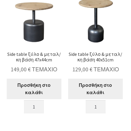
ποσότητα
καπάκι,
μπρονζέ
χρ.,45/50cm
ποσότητα
Side table ξύλο & μεταλ/
Side table ξύλο & μεταλ/
κη βάση 47x44cm
κη βάση 40x51cm
149,00
€
ΤΕΜΑΧΙΟ
129,00
€
ΤΕΜΑΧΙΟ
Προσθήκη στο
Προσθήκη στο
καλάθι
καλάθι
Side
Side
table
table
ξύλο
ξύλο
&
&