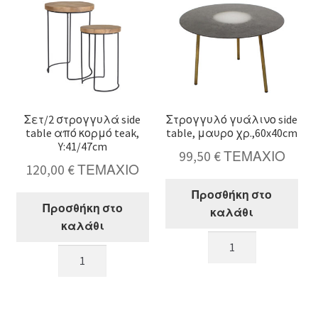
ποσότητα
Σετ/2 στρογγυλά side
Στρογγυλό γυάλινο side
table από κορμό teak,
table, μαυρο χρ.,60x40cm
Y:41/47cm
99,50
€
ΤΕΜΑΧΙΟ
120,00
€
ΤΕΜΑΧΙΟ
Προσθήκη στο
Προσθήκη στο
καλάθι
καλάθι
Στρογγυλό
Σετ/2
γυάλινο
στρογγυλά
side
side
table,
table
μαυρο