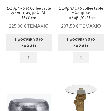
Σφυρήλατο Coffee table
Σφυρήλατο Coffee table
αλουμίνο, μολυβί,
αλουμίνο
75x31cm
μολυβί,90x37cm
225,00
€
ΤΕΜΑΧΙΟ
207,50
€
ΤΕΜΑΧΙΟ
Προσθήκη στο
Προσθήκη στο
καλάθι
καλάθι
Σφυρήλατο
Σφυρήλατο
Coffee
Coffee
table
table
αλουμίνο,
αλουμίνο
μολυβί,
μολυβί,90x37cm
75x31cm
ποσότητα
ποσότητα