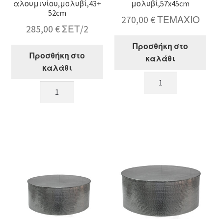
αλουμινίου,μολυβί,43+
μολυβί,57x45cm
52cm
270,00
€
ΤΕΜΑΧΙΟ
285,00
€
ΣΕΤ/2
Προσθήκη στο
Προσθήκη στο
καλάθι
καλάθι
Σφυρήλατο
Σ/2
side
Σφυρήλατα
table
side
αλουμίνο,
table
μολυβί,57x45cm
αλουμινίου,μολυβί,43+52cm
ποσότητα
ποσότητα