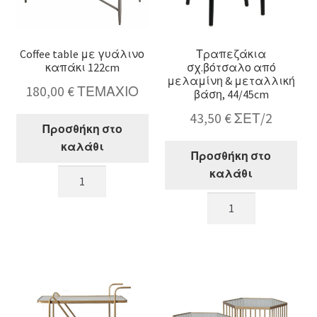
Coffee table με γυάλινο
Τραπεζάκια
καπάκι 122cm
σχ.βότσαλο από
μελαμίνη & μεταλλική
180,00
€
ΤΕΜΑΧΙΟ
βάση, 44/45cm
43,50
€
ΣΕΤ/2
Προσθήκη στο
καλάθι
Προσθήκη στο
Coffee
καλάθι
table
Τραπεζάκια
με
σχ.βότσαλο
γυάλινο
από
καπάκι
μελαμίνη
122cm
&
ποσότητα
μεταλλική
βάση,