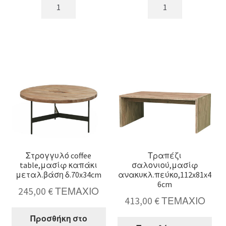
Coffee
Στρογγυλό
table
side
με
table
ράφι,μαύρο
με
χρ.,
ράφι,
δ.120x61x42cm
μαύρο
ποσότητα
χρ.,δ.61x55cm
ποσότητα
Στρογγυλό coffee
Τραπέζι
table,μασίφ καπάκι
σαλονιού,μασίφ
μεταλ.βάση δ.70x34cm
ανακυκλ.πεύκο,112x81x4
6cm
245,00
€
ΤΕΜΑΧΙΟ
413,00
€
ΤΕΜΑΧΙΟ
Προσθήκη στο