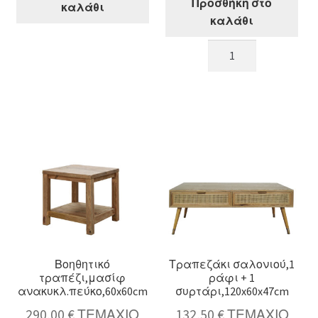
Προσθήκη στο
καλάθι
καλάθι
Στρογγυλό
Τραπέζι
coffee
σαλονιού,μασίφ
table,μασίφ
ανακυκλ.πεύκο,112x
καπάκι
ποσότητα
μεταλ.βάση
δ.70x34cm
ποσότητα
Βοηθητικό
Τραπεζάκι σαλονιού,1
τραπέζι,μασίφ
ράφι + 1
ανακυκλ.πεύκο,60x60cm
συρτάρι,120x60x47cm
290,00
€
ΤΕΜΑΧΙΟ
132,50
€
ΤΕΜΑΧΙΟ