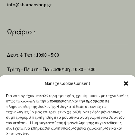
info@shamanshop.gr
Ωράριο :
Δευτ. & Τετ. : 10:00 – 5:00
Τρίτη – Πεμτη – Παρασκευή : 10:30 – 9:00
Manage Cookie Consent
Σάββατο : 10:00 – 4:00
Για να παρέχουμε καλύτερη εμπειρία, χρησιμοποιούμε τεχνολογίες
όπως τα cookies για την αποθήκευση ή/και την πρόσβαση σε
πληροφορίες της συσκευής. Η συγκατάθεση σε αυτές τις
Αναζήτηση
τεχνολογίες θα μας επιτρέψει να χειριζόμαστε δεδομένα όπως η
συμπεριφορά περιήγησης ή τα μοναδικά αναγνωριστικά σε αυτόν
τον ιστότοπο. Η μη συγκατάθεση ή η ανάκληση της συγκατάθεσης,
ενδέχεται να επηρεάσει αρνητικά ορισμένα χαρακτηριστικά και
Products
λειτουργίες.