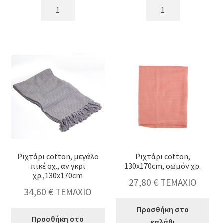
Ριχτάρι
Ριχτάρι
μοχέρ
cotton
σχ.ψαροκόκκαλο
σχ.ρόμβος,
γκρι
μπορντώ,130x170cm
χρ.,
ποσότητα
130x150cm
ποσότητα
Ριχτάρι cotton, μεγάλο
Ριχτάρι cotton,
πικέ σχ., αν.γκρι
130x170cm, σωμόν χρ.
χρ.,130x170cm
27,80
€
ΤΕΜΑΧΙΟ
34,60
€
ΤΕΜΑΧΙΟ
Προσθήκη στο
Προσθήκη στο
καλάθι