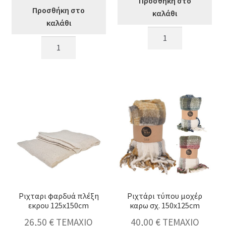
Προσθήκη στο
Προσθήκη στο
καλάθι
καλάθι
Ριχτάρι
Ριχτάρι
"Flower"
πλεκτό
σε
με
3
κροσσια
χρώματα,160x130cm
σε
ποσότητα
4
χρωμ.,160x130cm
ποσότητα
Ριχταρι φαρδυά πλέξη
Ριχτάρι τύπου μοχέρ
εκρου 125x150cm
καρω σχ. 150x125cm
26,50
€
ΤΕΜΑΧΙΟ
40,00
€
ΤΕΜΑΧΙΟ