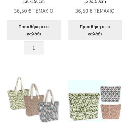
130x150cm
130x150cm
36,50
€
ΤΕΜΑΧΙΟ
36,50
€
ΤΕΜΑΧΙΟ
Προσθήκη στο
Προσθήκη στο
καλάθι
καλάθι
Ριχτάρι
Ριχτάρι
συνθετική
συνθετική
γούνα
γούνα
φαρδυά
φαρδυά
ρίγα,
ρίγα,
λευκή
γκρι
130x150cm
130x150cm
ποσότητα
ποσότητα