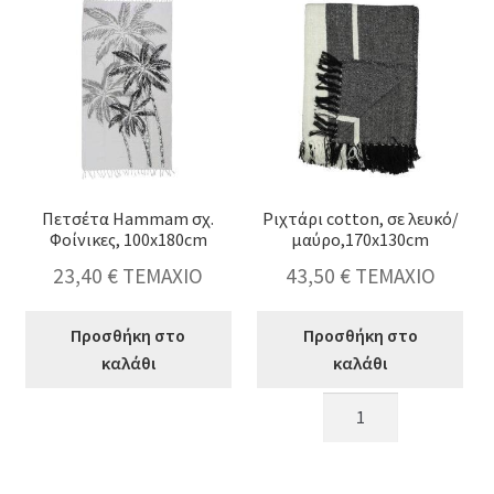
ποσότητα
Πετσέτα Hammam σχ.
Ριχτάρι cotton, σε λευκό/
Φοίνικες, 100x180cm
μαύρο,170x130cm
23,40
€
ΤΕΜΑΧΙΟ
43,50
€
ΤΕΜΑΧΙΟ
Προσθήκη στο
Προσθήκη στο
καλάθι
καλάθι
Πετσέτα
Ριχτάρι
Hammam
cotton,
σχ.
σε
Φοίνικες,
λευκό/