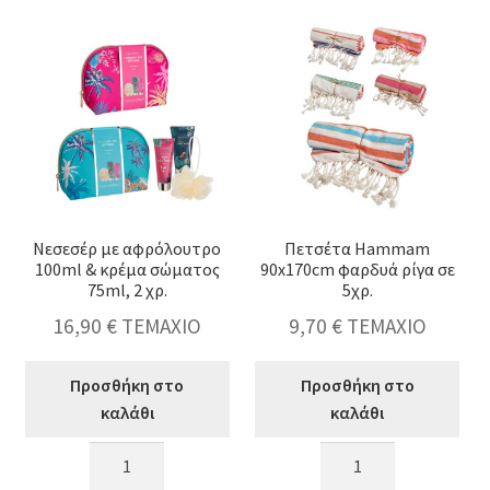
latest
Νεσεσέρ με αφρόλουτρο
Πετσέτα Hammam
100ml & κρέμα σώματος
90x170cm φαρδυά ρίγα σε
75ml, 2 χρ.
5χρ.
16,90
€
ΤΕΜΑΧΙΟ
9,70
€
ΤΕΜΑΧΙΟ
Προσθήκη στο
Προσθήκη στο
καλάθι
καλάθι
Νεσεσέρ
Πετσέτα
κταση
με
Hammam
-