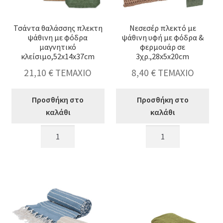
Τσάντα θαλάσσης πλεκτη
Νεσεσέρ πλεκτό με
ψάθινη με φόδρα
ψάθινη υφή με φόδρα &
μαγνητικό
φερμουάρ σε
κλείσιμο,52x14x37cm
3χρ.,28x5x20cm
21,10
€
ΤΕΜΑΧΙΟ
8,40
€
ΤΕΜΑΧΙΟ
Προσθήκη στο
Προσθήκη στο
καλάθι
καλάθι
Τσάντα
Νεσεσέρ
θαλάσσης
πλεκτό
πλεκτη
με
ψάθινη
ψάθινη
με
υφή
φόδρα
με
μαγνητικό
φόδρα
κλείσιμο,52x14x37cm
&