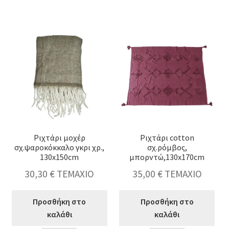
&
sheepskin
sheepskin,
γκρι
μπλε
χρ.170x130cm
με
ποσότητα
εντελβαις,150x130cm
ποσότητα
Ριχτάρι μοχέρ
Ριχτάρι cotton
σχ.ψαροκόκκαλο γκρι χρ.,
σχ.ρόμβος,
130x150cm
μπορντώ,130x170cm
30,30
€
ΤΕΜΑΧΙΟ
35,00
€
ΤΕΜΑΧΙΟ
Προσθήκη στο
Προσθήκη στο
καλάθι
καλάθι