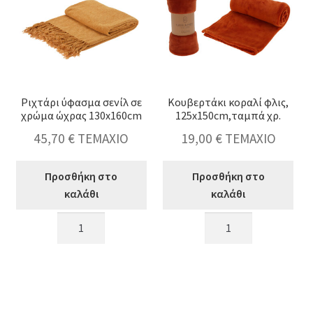
ποσότητα
ποσότητα
Ριχτάρι ύφασμα σενίλ σε
Κουβερτάκι κοραλί φλις,
χρώμα ώχρας 130x160cm
125x150cm,ταμπά χρ.
45,70
€
ΤΕΜΑΧΙΟ
19,00
€
ΤΕΜΑΧΙΟ
Προσθήκη στο
Προσθήκη στο
καλάθι
καλάθι
Ριχτάρι
Κουβερτάκι
ύφασμα
κοραλί
σενίλ
φλις,
σε
125x150cm,ταμπά
χρώμα
χρ.
ώχρας
ποσότητα