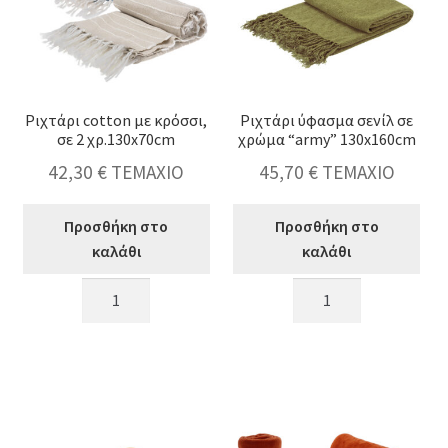
ποσότητα
φερμουάρ
σε
3χρ.,28x5x20cm
ποσότητα
Ριχτάρι cotton με κρόσσι,
Ριχτάρι ύφασμα σενίλ σε
σε 2 χρ.130x70cm
χρώμα “army” 130x160cm
42,30
€
ΤΕΜΑΧΙΟ
45,70
€
ΤΕΜΑΧΙΟ
Προσθήκη στο
Προσθήκη στο
καλάθι
καλάθι
Ριχτάρι
Ριχτάρι
cotton
ύφασμα
με
σενίλ
κρόσσι,
σε
σε
χρώμα
2
"army"
χρ.130x70cm
130x160cm