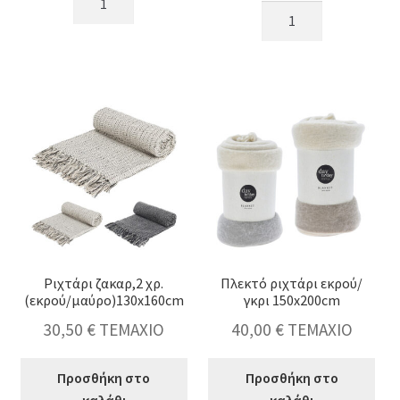
Πετσέτα
Hammam
Hammam
90x170cm
διπλοφαρδη
σε
150x220cm
6χρ.
σε
ποσότητα
3χρ.
ποσότητα
Ριχτάρι ζακαρ,2 χρ.
Πλεκτό ριχτάρι εκρού/
(εκρού/μαύρο)130x160cm
γκρι 150x200cm
30,50
€
ΤΕΜΑΧΙΟ
40,00
€
ΤΕΜΑΧΙΟ
Προσθήκη στο
Προσθήκη στο