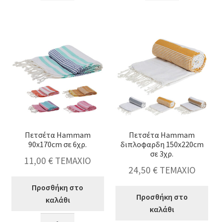
αφρόλουτρο
90x170cm
ύ
κταση
100ml
φαρδυά
-
&
ρίγα
ύ
κρέμα
σε
σώματος
5χρ.
κταση
75ml,
ποσότητα
-
2
ύ
κταση
χρ.
-
ποσότητα
ύ
κταση
-
Πετσέτα Hammam
Πετσέτα Hammam
ύ
90x170cm σε 6χρ.
διπλοφαρδη 150x220cm
σε 3χρ.
11,00
€
ΤΕΜΑΧΙΟ
24,50
€
ΤΕΜΑΧΙΟ
Προσθήκη στο
Προσθήκη στο
καλάθι
καλάθι
Πετσέτα