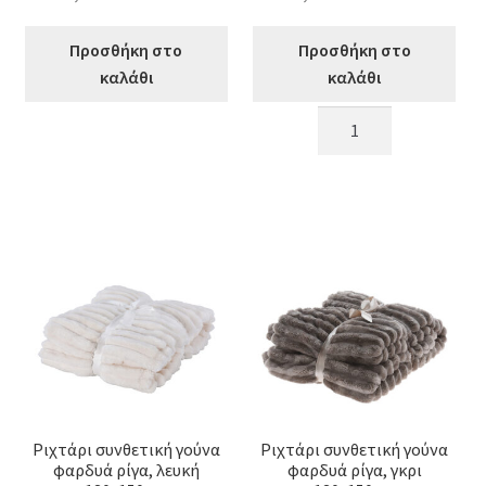
Προσθήκη στο
Προσθήκη στο
καλάθι
καλάθι
Ριχταρι
Ριχτάρι
φαρδυά
τύπου
πλέξη
μοχέρ
εκρου
καρω
125x150cm
σχ.
ποσότητα
150x125cm
ποσότητα
Ριχτάρι συνθετική γούνα
Ριχτάρι συνθετική γούνα
φαρδυά ρίγα, λευκή
φαρδυά ρίγα, γκρι