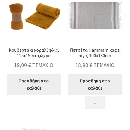
130x160cm
ποσότητα
Κουβερτάκι κοραλί φλις,
Πετσέτα Hammam καφε
125x150cm,ώχρα
ρίγα, 100x180cm
19,00
€
ΤΕΜΑΧΙΟ
18,90
€
ΤΕΜΑΧΙΟ
Προσθήκη στο
Προσθήκη στο
καλάθι
καλάθι
Κουβερτάκι
Πετσέτα
κοραλί
Hammam
φλις,
καφε
125x150cm,ώχρα
ρίγα,
ποσότητα
100x180cm