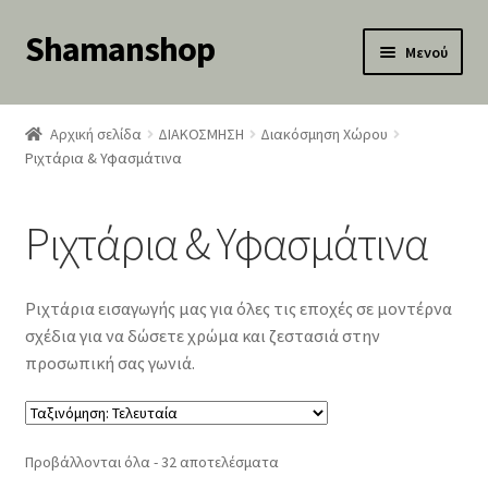
Shamanshop
Απευθείας
Μετάβαση
Μενού
μετάβαση
σε
κταση
στην
περιεχόμενο
-
πλοήγηση
Αρχική σελίδα
ΔΙΑΚΟΣΜΗΣΗ
Διακόσμηση Χώρου
ύ
κταση
Ριχτάρια & Υφασμάτινα
-
ύ
κταση
Ριχτάρια & Υφασμάτινα
-
ύ
κταση
-
Ριχτάρια εισαγωγής μας για όλες τις εποχές σε μοντέρνα
ύ
κταση
σχέδια για να δώσετε χρώμα και ζεστασιά στην
-
προσωπική σας γωνιά.
ύ
Sorted
Προβάλλονται όλα - 32 αποτελέσματα
by