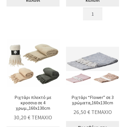
καλάθι
καλάθι
Ριχτάρι
Πλεκτό
ζακαρ,2
ριχτάρι
χρ.
εκρού/
(εκρού/
γκρι
μαύρο)130x160cm
150x200cm
ποσότητα
ποσότητα
Ριχτάρι πλεκτό με
Ριχτάρι “Flower” σε 3
κροσσια σε 4
χρώματα,160x130cm
χρωμ.,160x130cm
26,50
€
ΤΕΜΑΧΙΟ
30,20
€
ΤΕΜΑΧΙΟ