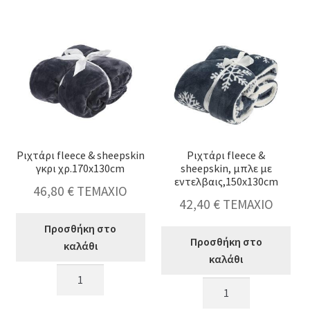
100x180cm
μαύρο,170x130cm
ποσότητα
ποσότητα
Ριχτάρι fleece & sheepskin
Ριχτάρι fleece &
γκρι χρ.170x130cm
sheepskin, μπλε με
εντελβαις,150x130cm
46,80
€
ΤΕΜΑΧΙΟ
42,40
€
ΤΕΜΑΧΙΟ
Προσθήκη στο
Προσθήκη στο
καλάθι
καλάθι
Ριχτάρι
Ριχτάρι
fleece
fleece
&