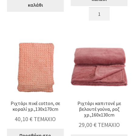
καλάθι
Ριχτάρι
Ριχτάρι
cotton,
cotton,
130x170cm,
μεγάλο
σωμόν
πικέ
χρ.
σχ.,
ποσότητα
αν.γκρι
χρ.,130x170cm
ποσότητα
Ριχτάρι πικέ cotton, σε
Ριχτάρι καπιτονέ με
κοραλί χρ.,130x170cm
βελουτέ γούνα, ροζ
χρ.,160x130cm
40,10
€
ΤΕΜΑΧΙΟ
29,00
€
ΤΕΜΑΧΙΟ
Προσθήκη στο