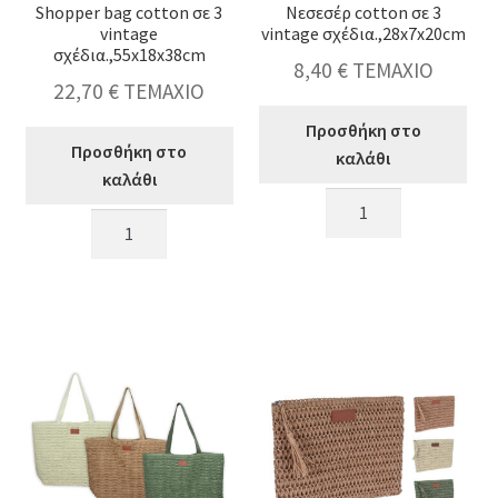
Shopper bag cotton σε 3
Νεσεσέρ cotton σε 3
vintage
vintage σχέδια.,28x7x20cm
σχέδια.,55x18x38cm
8,40
€
ΤΕΜΑΧΙΟ
22,70
€
ΤΕΜΑΧΙΟ
Προσθήκη στο
Προσθήκη στο
καλάθι
καλάθι
Νεσεσέρ
Shopper
cotton
bag
σε
cotton
3
σε
vintage
3
σχέδια.,28x7x20cm
vintage
ποσότητα
σχέδια.,55x18x38cm
ποσότητα