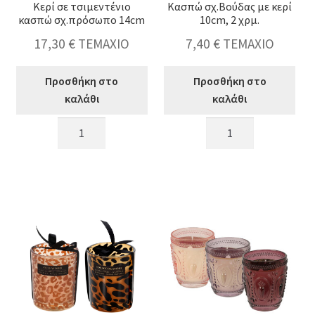
Κερί σε τσιμεντένιο
Κασπώ σχ.Βούδας με κερί
κασπώ σχ.πρόσωπο 14cm
10cm, 2 χρμ.
17,30
€
ΤΕΜΑΧΙΟ
7,40
€
ΤΕΜΑΧΙΟ
Προσθήκη στο
Προσθήκη στο
καλάθι
καλάθι
Κερί
Κασπώ
σε
σχ.Βούδας
τσιμεντένιο
με
κασπώ
κερί
σχ.πρόσωπο
10cm,
14cm
2
ποσότητα
χρμ.
ποσότητα