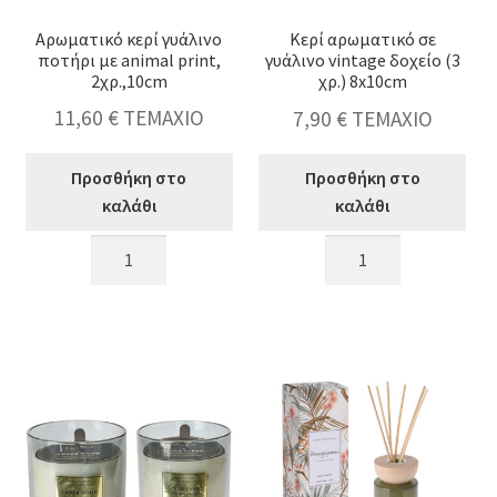
Αρωματικό κερί γυάλινο
Κερί αρωματικό σε
ποτήρι με animal print,
γυάλινο vintage δοχείο (3
2χρ.,10cm
χρ.) 8x10cm
11,60
€
ΤΕΜΑΧΙΟ
7,90
€
ΤΕΜΑΧΙΟ
Προσθήκη στο
Προσθήκη στο
καλάθι
καλάθι
Αρωματικό
Κερί
κερί
αρωματικό
γυάλινο
σε
ποτήρι
γυάλινο
με
vintage
animal
δοχείο
print,
(3
2χρ.,10cm
χρ.)
ποσότητα
8x10cm