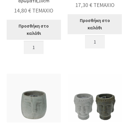
αρώματα,10cm
17,30
€
ΤΕΜΑΧΙΟ
14,80
€
ΤΕΜΑΧΙΟ
Προσθήκη στο
Προσθήκη στο
καλάθι
καλάθι
Κασπώ
Κερί
σχ.Βούδας
σε
με
κεραμικό
κερί
εθνίκ
LED
βάζο
13cm
&
ποσότητα
ξύλινο
καπάκι,3
αρώματα,10cm
ποσότητα