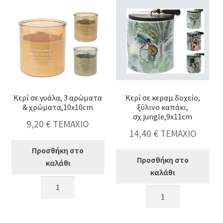
print,6.2x8,5cm
αρωμ.,18x6cm
ποσότητα
ποσότητα
Κερί σε γυάλα, 3 αρώματα
Κερί σε κεραμ.δοχείο,
& χρώματα,10x10cm
ξύλινο καπάκι,
σχ.jungle,9x11cm
9,20
€
ΤΕΜΑΧΙΟ
14,40
€
ΤΕΜΑΧΙΟ
Προσθήκη στο
Προσθήκη στο
καλάθι
καλάθι
Κερί
Κερί
σε
σε
γυάλα,
κεραμ.δοχείο,
3