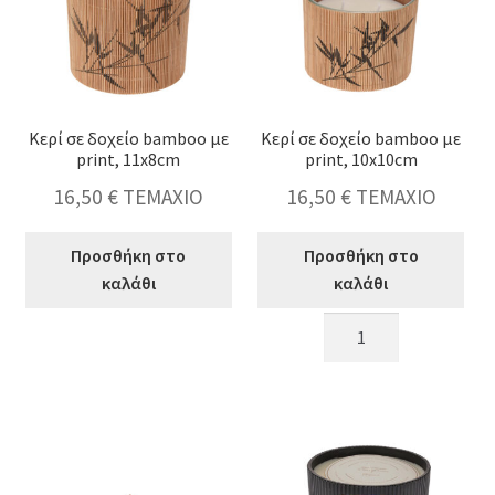
ποσότητα
Κερί σε δοχείο bamboo με
Κερί σε δοχείο bamboo με
print, 11x8cm
print, 10x10cm
16,50
€
ΤΕΜΑΧΙΟ
16,50
€
ΤΕΜΑΧΙΟ
Προσθήκη στο
Προσθήκη στο
καλάθι
καλάθι
Κερί
Κερί
σε
σε
δοχείο
δοχείο
bamboo
bamboo
με
με
print,
print,
11x8cm
10x10cm