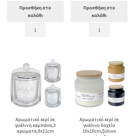
Προσθήκη στο
Προσθήκη στο
καλάθι
καλάθι
Αρωματικό
Αρωματικό
κερί
κερί
σε
σε
γυάλα,3
μελί
αρωματα,10cm
γυάλα
ποσότητα
3χρ.,8.5x9.5cm
ποσότητα
Αρωματικό κερί σε
Αρωματικό κερί σε
γυάλινη καμπάνα,3
γυάλινο δοχείο
αρώματα,9x11cm
10x10cm,ξύλινο