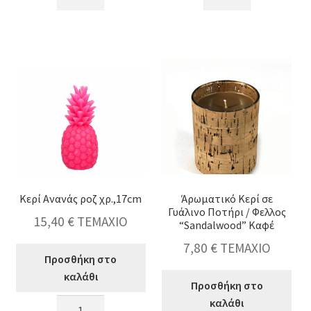
σε
κερί
γυάλα
σε
με
γυάλινο
παγώνια,8x10cm,κουτί
δοχείο,
δώρου
3
ποσότητα
αρώματα,
κουτί
δώρου
9x10.5cm
ποσότητα
Κερί Ανανάς ροζ χρ.,17cm
Άρωματικό Κερί σε
Γυάλινο Ποτήρι / Φελλος
15,40
€
ΤΕΜΑΧΙΟ
“Sandalwood” Καφέ
7,80
€
ΤΕΜΑΧΙΟ
Προσθήκη στο
καλάθι
Προσθήκη στο
Κερί
καλάθι