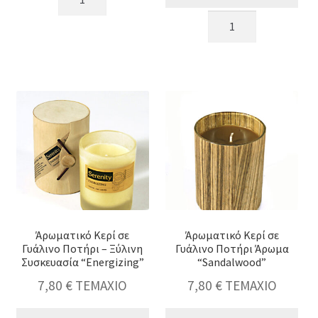
Ανανάς
Άρωματικό
ροζ
Κερί
χρ.,17cm
σε
ποσότητα
Γυάλινο
Ποτήρι
/
Φελλος
"Sandalwood"
Καφέ
ποσότητα
Άρωματικό Κερί σε
Άρωματικό Κερί σε
Γυάλινο Ποτήρι – Ξύλινη
Γυάλινο Ποτήρι Άρωμα
Συσκευασία “Energizing”
“Sandalwood”
7,80
€
ΤΕΜΑΧΙΟ
7,80
€
ΤΕΜΑΧΙΟ