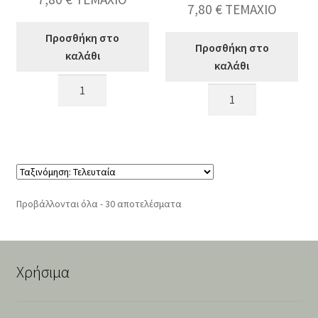
7,80
€
ΤΕΜΑΧΙΟ
Προσθήκη στο
Προσθήκη στο
καλάθι
καλάθι
Άρωματικό
Άρωματικό
Κερί
Κερί
σε
σε
Γυάλινο
Γυάλινο
Ποτήρι
Ποτήρι
Άρωμα
Άρωμα
"Energizing"
"Herb
Sorted
Προβάλλονται όλα - 30 αποτελέσματα
ποσότητα
Garden"
by
ποσότητα
latest
Χρήσιμα