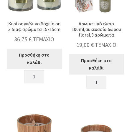
ποσότητα
Κερί σε γυάλινο δοχείο σε
Αρωματικό ελαιο
3 διαφ.αρώματα 15x15cm
100ml,συκευασία δώρου
floral,3 αρώματα
36,75
€
ΤΕΜΑΧΙΟ
19,00
€
ΤΕΜΑΧΙΟ
Προσθήκη στο
Προσθήκη στο
καλάθι
καλάθι
Κερί
Αρωματικό
σε
ελαιο
γυάλινο
100ml,συκευασία
δοχείο
δώρου
σε
floral,3
3
αρώματα
διαφ.αρώματα
ποσότητα
15x15cm