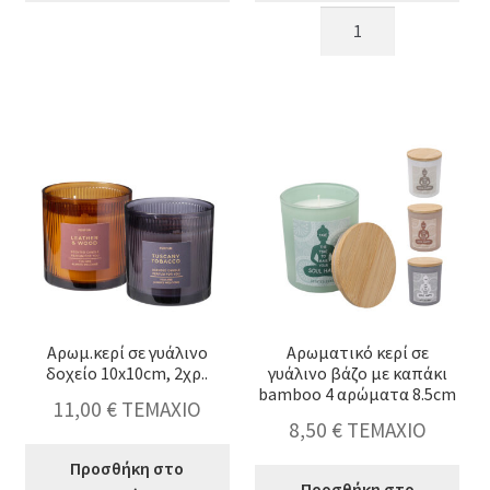
Αρωμ.
Αρωμ.κερί
κερί
luxury
σε
collection
γυάλινο
σε
δοχείο
γυάλα
με
15cm,3
tropical
θερμά
print,3
χρ.
αρώματα,10x10cm
ποσότητα
ποσότητα
Αρωμ.κερί σε γυάλινο
Αρωματικό κερί σε
δοχείο 10x10cm, 2χρ..
γυάλινο βάζο με καπάκι
bamboo 4 αρώματα 8.5cm
11,00
€
ΤΕΜΑΧΙΟ
8,50
€
ΤΕΜΑΧΙΟ
Προσθήκη στο
Προσθήκη στο