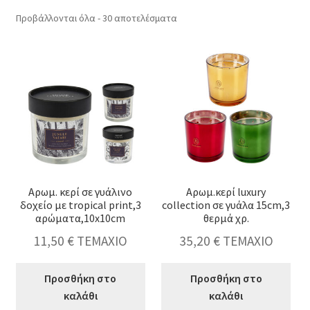
Sorted
Προβάλλονται όλα - 30 αποτελέσματα
by
latest
κταση
-
ύ
κταση
Αρωμ. κερί σε γυάλινο
Αρωμ.κερί luxury
-
δοχείο με tropical print,3
collection σε γυάλα 15cm,3
ύ
αρώματα,10x10cm
θερμά χρ.
κταση
-
11,50
€
ΤΕΜΑΧΙΟ
35,20
€
ΤΕΜΑΧΙΟ
ύ
κταση
-
Προσθήκη στο
Προσθήκη στο
ύ
καλάθι
καλάθι