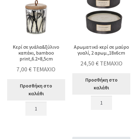
ποσότητα
ποσότητα
Κερί σε γυάλα&ξύλινο
Αρωματικό κερί σε μαύρο
καπάκι, bamboo
γυαλί, 2 αρωμ.,18x6cm
print,6.2×8,5cm
24,50
€
ΤΕΜΑΧΙΟ
7,00
€
ΤΕΜΑΧΙΟ
Προσθήκη στο
Προσθήκη στο
καλάθι
καλάθι
Αρωματικό
Κερί
κερί
σε
σε
γυάλα&ξύλινο
μαύρο
καπάκι,
γυαλί,
bamboo
2