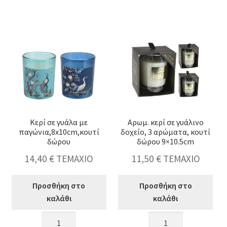
ξύλινο
αρώματα
καπάκι,
&
σχ.jungle,9x11cm
χρώματα,10x10cm
ποσότητα
ποσότητα
Κερί σε γυάλα με
Αρωμ. κερί σε γυάλινο
παγώνια,8x10cm,κουτί
δοχείο, 3 αρώματα, κουτί
δώρου
δώρου 9×10.5cm
14,40
€
ΤΕΜΑΧΙΟ
11,50
€
ΤΕΜΑΧΙΟ
Προσθήκη στο
Προσθήκη στο
καλάθι
καλάθι
Κερί
Αρωμ.