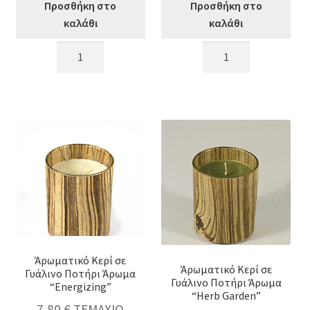
Προσθήκη στο
Προσθήκη στο
καλάθι
καλάθι
Άρωματικό
Άρωματικό
Κερί
Κερί
σε
σε
Γυάλινο
Γυάλινο
Ποτήρι
Ποτήρι
-
Άρωμα
Ξύλινη
"Sandalwood"
Συσκευασία
ποσότητα
"Energizing"
ποσότητα
Άρωματικό Κερί σε
Άρωματικό Κερί σε
Γυάλινο Ποτήρι Άρωμα
Γυάλινο Ποτήρι Άρωμα
“Energizing”
“Herb Garden”
7,80
€
ΤΕΜΑΧΙΟ