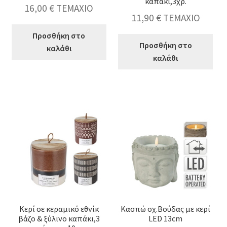
καπάκι,3χρ.
16,00
€
ΤΕΜΑΧΙΟ
11,90
€
ΤΕΜΑΧΙΟ
Προσθήκη στο
Προσθήκη στο
καλάθι
καλάθι
Αρωματικό
Αρωματικό
κερί
κερί
σε
σε
γυάλινη
γυάλινο
καμπάνα,3
δοχείο
αρώματα,9x11cm
10x10cm,ξύλινο
ποσότητα
καπάκι,3χρ.
ποσότητα
Κερί σε κεραμικό εθνίκ
Κασπώ σχ.Βούδας με κερί
βάζο & ξύλινο καπάκι,3
LED 13cm