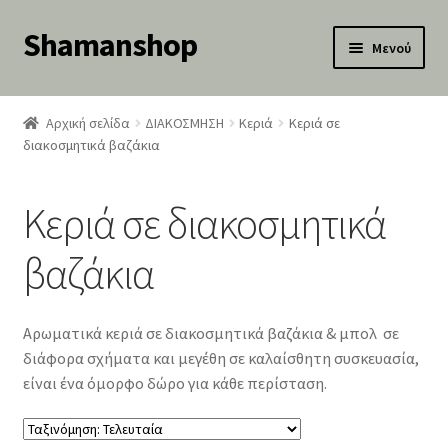
Shamanshop
Απευθείας
Μετάβαση
Μενού
μετάβαση
σε
κταση
στην
περιεχόμενο
-
πλοήγηση
Αρχική σελίδα
ΔΙΑΚΟΣΜΗΣΗ
Κεριά
Κεριά σε
ύ
κταση
διακοσμητικά βαζάκια
-
ύ
κταση
Κεριά σε διακοσμητικά
-
ύ
κταση
βαζάκια
-
ύ
κταση
-
Αρωματικά κεριά σε διακοσμητικά βαζάκια & μπολ σε
ύ
κταση
διάφορα σχήματα και μεγέθη σε καλαίσθητη συσκευασία,
-
είναι ένα όμορφο δώρο για κάθε περίσταση.
ύ