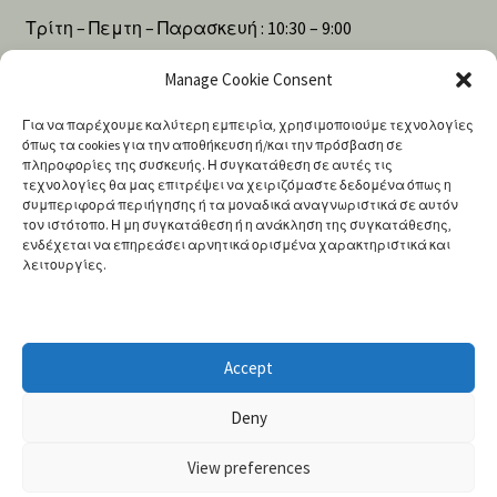
Τρίτη – Πεμτη – Παρασκευή : 10:30 – 9:00
Manage Cookie Consent
Σάββατο : 10:00 – 4:00
Για να παρέχουμε καλύτερη εμπειρία, χρησιμοποιούμε τεχνολογίες
όπως τα cookies για την αποθήκευση ή/και την πρόσβαση σε
πληροφορίες της συσκευής. Η συγκατάθεση σε αυτές τις
Αναζήτηση
τεχνολογίες θα μας επιτρέψει να χειριζόμαστε δεδομένα όπως η
συμπεριφορά περιήγησης ή τα μοναδικά αναγνωριστικά σε αυτόν
τον ιστότοπο. Η μη συγκατάθεση ή η ανάκληση της συγκατάθεσης,
ενδέχεται να επηρεάσει αρνητικά ορισμένα χαρακτηριστικά και
Products
λειτουργίες.
search
Accept
Deny
© 2020 Shamanshop | Efercio Holdings L.T.D
View preferences