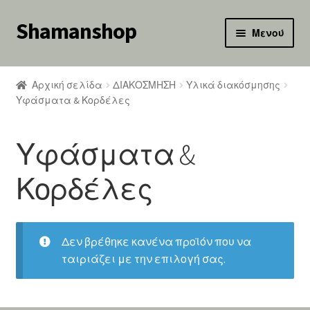
Shamanshop
Απευθείας
Μετάβαση
Μενού
μετάβαση
σε
κταση
στην
περιεχόμενο
-
πλοήγηση
Αρχική σελίδα
ΔΙΑΚΟΣΜΗΣΗ
Υλικά διακόσμησης
ού
κταση
Υφάσματα & Κορδέλες
-
ού
κταση
Υφάσματα &
-
ού
κταση
Κορδέλες
-
ού
κταση
-
ού
κταση
Δεν βρέθηκε κανένα προϊόν που να
-
ταιριάζει με την επιλογή σας.
ού
κταση
-
ού