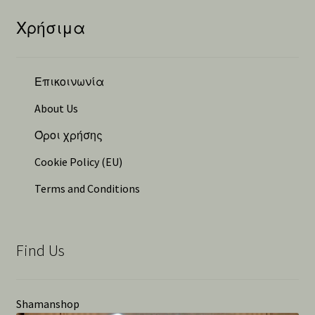
Χρήσιμα
Επικοινωνία
About Us
Όροι χρήσης
Cookie Policy (EU)
κταση
Terms and Conditions
-
ού
κταση
-
Find Us
ού
κταση
-
ού
Shamanshop