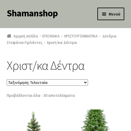
Shamanshop
Απευθείας
Μετάβαση
Μενού
μετάβαση
σε
κταση
στην
περιεχόμενο
-
πλοήγηση
Αρχική σελίδα
ΕΠΟΧΙΑΚΑ
ΧΡΙΣΤΟΥΓΕΝΝΙΑΤΙΚΑ
Δένδρα-
ύ
κταση
Στεφάνια-Γιρλάντες
Χριστ/κα Δέντρα
-
ύ
κταση
Χριστ/κα Δέντρα
-
ύ
Sorted
Προβάλλονται όλα - 30 αποτελέσματα
by
latest