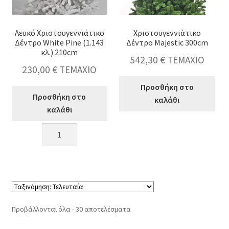
Λευκό Χριστουγεννιάτικο
Χριστουγεννιάτικο
Δέντρο White Pine (1.143
Δέντρο Majestic 300cm
κλ.) 210cm
542,30
€
ΤΕΜΑΧΙΟ
230,00
€
ΤΕΜΑΧΙΟ
Προσθήκη στο
Προσθήκη στο
καλάθι
καλάθι
Χριστουγεννιάτι
Λευκό
Δέντρο
Χριστουγεννιάτικο
Majestic
Δέντρο
300cm
White
ποσότητα
Pine
(1.143
κλ.)
Sorted
Προβάλλονται όλα - 30 αποτελέσματα
210cm
by