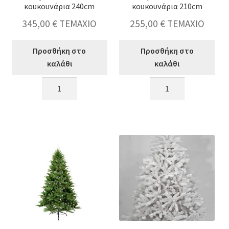
κουκουνάρια 240cm
κουκουνάρια 210cm
345,00
€
ΤΕΜΑΧΙΟ
255,00
€
ΤΕΜΑΧΙΟ
Προσθήκη στο
Προσθήκη στο
καλάθι
καλάθι
Χριστουγεννιάτικο
Χριστουγεννιάτικο
Δέντρο
Δέντρο
SWISS
SWISS
PINE
PINE
&
&
κουκουνάρια
κουκουνάρια
240cm
210cm
ποσότητα
ποσότητα