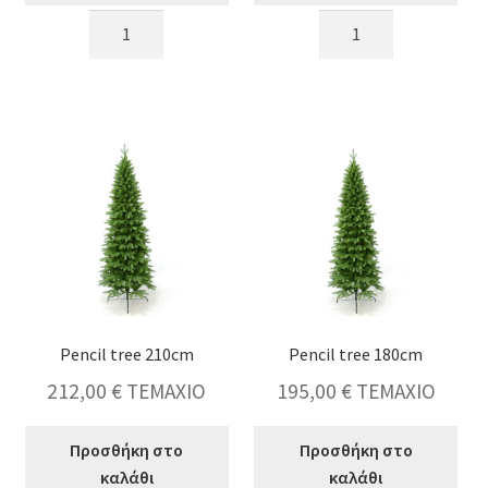
New
Pencil
Mountain
tree
tree
240cm
210cm
ποσότητα
ποσότητα
Pencil tree 210cm
Pencil tree 180cm
212,00
€
ΤΕΜΑΧΙΟ
195,00
€
ΤΕΜΑΧΙΟ
Προσθήκη στο
Προσθήκη στο
καλάθι
καλάθι