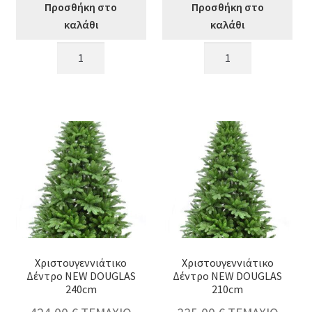
Προσθήκη στο
Προσθήκη στο
καλάθι
καλάθι
Χριστουγεννιάτικο
CST-
Δέντρο
240
SWISS
Classic
PINE
Slim
&
Tree
κουκουνάρια
240CM
120cm
(Διαμ.147)
ποσότητα
-
2365
κλαδιά
ποσότητα
Χριστουγεννιάτικο
Χριστουγεννιάτικο
Δέντρο NEW DOUGLAS
Δέντρο NEW DOUGLAS
240cm
210cm