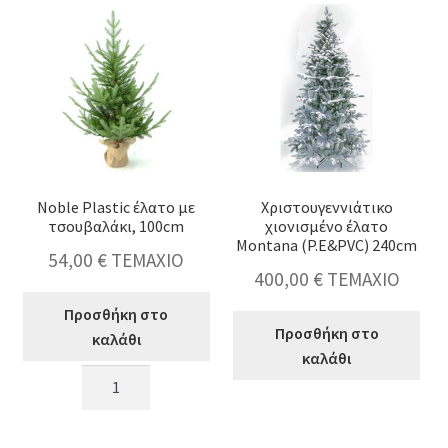
κουκουνάρια
κουκουνάρια
240cm
210cm
ποσότητα
ποσότητα
Noble Plastic έλατο με
Χριστουγεννιάτικο
τσουβαλάκι, 100cm
χιονισμένο έλατο
Μontana (P.E&PVC) 240cm
54,00
€
ΤΕΜΑΧΙΟ
400,00
€
ΤΕΜΑΧΙΟ
Προσθήκη στο
Προσθήκη στο
καλάθι
καλάθι
Noble
Χριστουγεννιάτι
Plastic
χιονισμένο
έλατο
έλατο