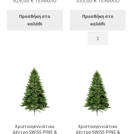
424,00
€
ΤΕΜΑΧΙΟ
335,00
€
ΤΕΜΑΧΙΟ
Προσθήκη στο
Προσθήκη στο
καλάθι
καλάθι
Χριστουγεννιάτικο
Χριστουγεννιάτικο
Δέντρο
Δέντρο
NEW
NEW
DOUGLAS
DOUGLAS
240cm
210cm
ποσότητα
ποσότητα
Χριστουγεννιάτικο
Χριστουγεννιάτικο
Δέντρο SWISS PINE &
Δέντρο SWISS PINE &