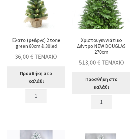
κταση
-
ύ
κταση
-
ύ
κταση
Έλατο (pe&pvc) 2 tone
Χριστουγεννιάτικο
-
green 60cm & 30led
Δέντρο NEW DOUGLAS
ύ
κταση
270cm
36,00
€
ΤΕΜΑΧΙΟ
-
513,00
€
ΤΕΜΑΧΙΟ
ύ
κταση
Προσθήκη στο
-
Προσθήκη στο
καλάθι
ύ
καλάθι
Έλατο
Χριστουγεννιάτικο
(pe&pvc)
Δέντρο
2
NEW
κταση
tone
DOUGLAS
-
green
270cm
ύ
κταση
60cm
ποσότητα
-