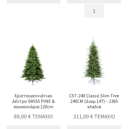
Pencil
Pencil
tree
tree
210cm
180cm
ποσότητα
ποσότητα
Χριστουγεννιάτικο
CST-240 Classic Slim Tree
Δέντρο SWISS PINE &
240CM (Διαμ.147) – 2365
κουκουνάρια 120cm
κλαδιά
88,00
€
ΤΕΜΑΧΙΟ
311,00
€
ΤΕΜΑΧΙΟ