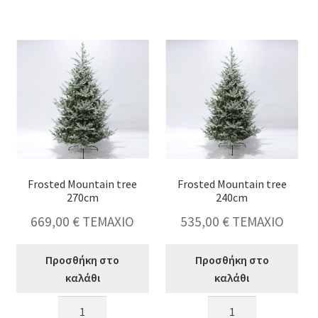
pine
έλατο
plastic
με
&
χιόνι,
κουκουναρια
100cm
45cm
ποσότητα
ποσότητα
Frosted Mountain tree
Frosted Mountain tree
270cm
240cm
669,00
€
ΤΕΜΑΧΙΟ
535,00
€
ΤΕΜΑΧΙΟ
Προσθήκη στο
Προσθήκη στο
καλάθι
καλάθι
Frosted
Frosted