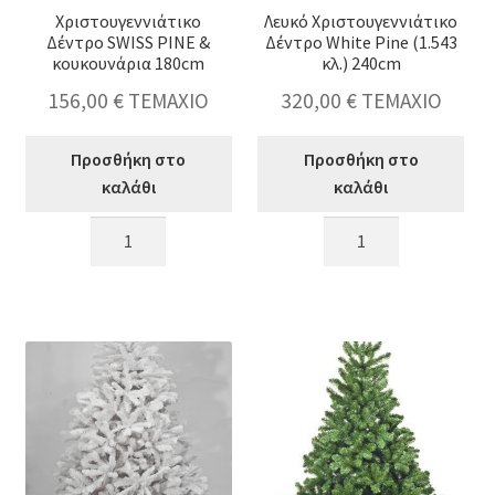
Χριστουγεννιάτικο
Λευκό Χριστουγεννιάτικο
Δέντρο SWISS PINE &
Δέντρο White Pine (1.543
κουκουνάρια 180cm
κλ.) 240cm
156,00
€
ΤΕΜΑΧΙΟ
320,00
€
ΤΕΜΑΧΙΟ
Προσθήκη στο
Προσθήκη στο
καλάθι
καλάθι
Χριστουγεννιάτικο
Λευκό
Δέντρο
Χριστουγεννιάτικο
SWISS
Δέντρο
PINE
White
&
Pine
κουκουνάρια
(1.543
180cm
κλ.)
ποσότητα
240cm
ποσότητα