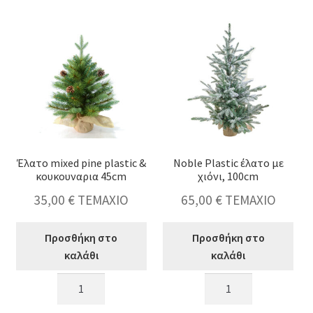
με
Μontana
τσουβαλάκι,
(P.E&PVC)
100cm
240cm
ποσότητα
ποσότητα
Έλατο mixed pine plastic &
Noble Plastic έλατο με
κουκουναρια 45cm
χιόνι, 100cm
35,00
€
ΤΕΜΑΧΙΟ
65,00
€
ΤΕΜΑΧΙΟ
Προσθήκη στο
Προσθήκη στο
καλάθι
καλάθι
Έλατο
Noble
mixed
Plastic