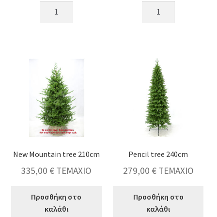
New
New
Mountain
Mountain
tree
tree
270cm
240cm
ποσότητα
ποσότητα
New Mountain tree 210cm
Pencil tree 240cm
335,00
€
ΤΕΜΑΧΙΟ
279,00
€
ΤΕΜΑΧΙΟ
Προσθήκη στο
Προσθήκη στο
καλάθι
καλάθι