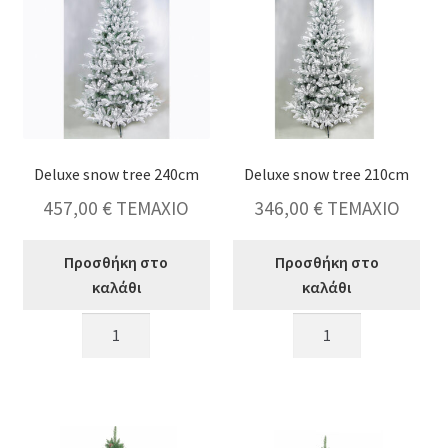
&
ύ
30led
ποσότητα
κταση
-
ύ
κταση
-
Deluxe snow tree 240cm
Deluxe snow tree 210cm
ύ
κταση
457,00
€
ΤΕΜΑΧΙΟ
346,00
€
ΤΕΜΑΧΙΟ
-
ύ
Προσθήκη στο
Προσθήκη στο
καλάθι
καλάθι
Deluxe
Deluxe
snow
snow
tree
tree
240cm
210cm
ποσότητα
ποσότητα