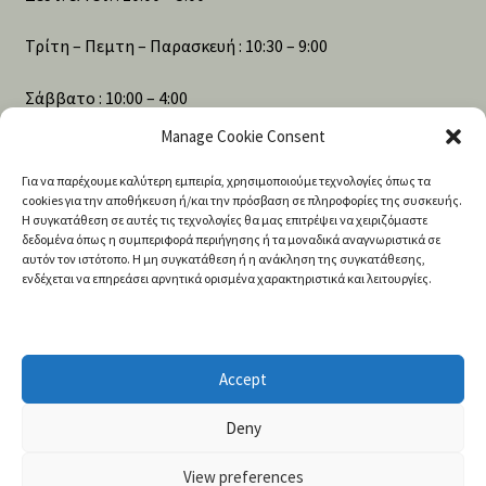
Τρίτη – Πεμτη – Παρασκευή : 10:30 – 9:00
Σάββατο : 10:00 – 4:00
Manage Cookie Consent
Για να παρέχουμε καλύτερη εμπειρία, χρησιμοποιούμε τεχνολογίες όπως τα
Αναζήτηση
cookies για την αποθήκευση ή/και την πρόσβαση σε πληροφορίες της συσκευής.
Η συγκατάθεση σε αυτές τις τεχνολογίες θα μας επιτρέψει να χειριζόμαστε
δεδομένα όπως η συμπεριφορά περιήγησης ή τα μοναδικά αναγνωριστικά σε
αυτόν τον ιστότοπο. Η μη συγκατάθεση ή η ανάκληση της συγκατάθεσης,
Products
ενδέχεται να επηρεάσει αρνητικά ορισμένα χαρακτηριστικά και λειτουργίες.
search
Accept
Deny
© 2020 Shamanshop | Efercio Holdings L.T.D
View preferences