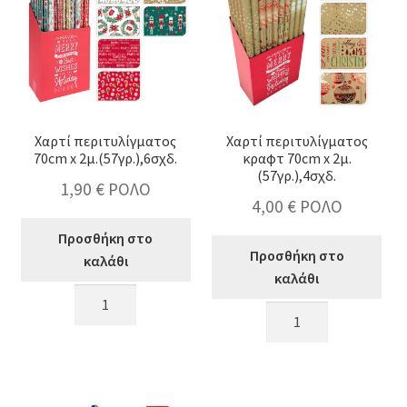
θέματα
16x9x16cm
ποσότητα
κταση
-
ύ
κταση
Χαρτί περιτυλίγματος
Χαρτί περιτυλίγματος
70cm x 2μ.(57γρ.),6σχδ.
κραφτ 70cm x 2μ.
-
(57γρ.),4σχδ.
ύ
1,90
€
ΡΟΛΟ
4,00
€
ΡΟΛΟ
κταση
Προσθήκη στο
Προσθήκη στο
-
καλάθι
καλάθι
ύ
κταση
Χαρτί
-
Χαρτί
περιτυλίγματος
ύ
κταση
περιτυλίγματος
70cm
-
κραφτ
x
ύ
70cm
2μ.
x