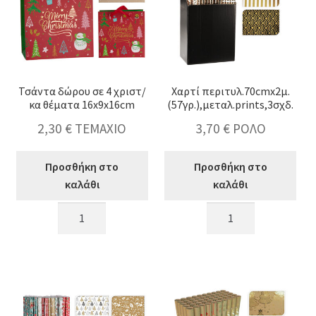
κταση
-
ύ
Τσάντα δώρου σε 4 χριστ/
Χαρτί περιτυλ.70cmx2μ.
κα θέματα 16x9x16cm
(57γρ.),μεταλ.prints,3σχδ.
2,30
€
ΤΕΜΑΧΙΟ
3,70
€
ΡΟΛΟ
Προσθήκη στο
Προσθήκη στο
καλάθι
καλάθι
Τσάντα
Χαρτί
δώρου
περιτυλ.70cmx2μ.
σε
(57γρ.),μεταλ.prints,3
4
ποσότητα
χριστ/
κα