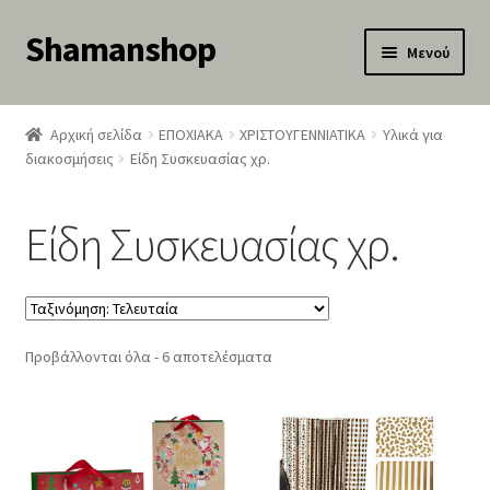
Shamanshop
Απευθείας
Μετάβαση
Μενού
μετάβαση
σε
κταση
στην
περιεχόμενο
-
πλοήγηση
Αρχική σελίδα
ΕΠΟΧΙΑΚΑ
ΧΡΙΣΤΟΥΓΕΝΝΙΑΤΙΚΑ
Υλικά για
ύ
κταση
διακοσμήσεις
Είδη Συσκευασίας χρ.
-
ύ
κταση
Είδη Συσκευασίας χρ.
-
ύ
κταση
-
ύ
κταση
-
Sorted
Προβάλλονται όλα - 6 αποτελέσματα
ύ
κταση
by
-
latest
ύ
κταση
-
ύ