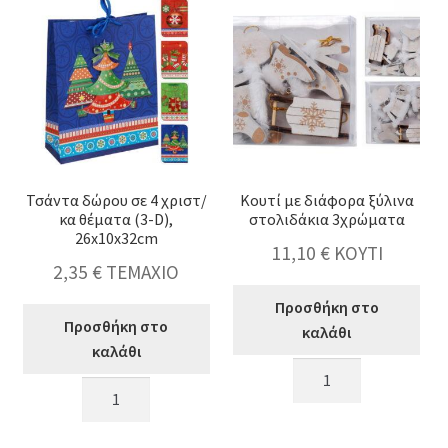
(57γρ.),6σχδ.
2μ.
ποσότητα
(57γρ.),4σχδ.
ποσότητα
Τσάντα δώρου σε 4 χριστ/
Κουτί με διάφορα ξύλινα
κα θέματα (3-D),
στολιδάκια 3χρώματα
26x10x32cm
11,10
€
ΚΟΥΤΙ
2,35
€
ΤΕΜΑΧΙΟ
Προσθήκη στο
Προσθήκη στο
καλάθι
καλάθι
Κουτί
Τσάντα
με
δώρου
διάφορα
σε
ξύλινα