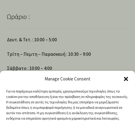
Ωράριο :
Δευτ. & Τετ. : 10:00 – 5:00
Τρίτη – Πεμτη – Παρασκευή : 10:30 – 9:00
Σάββατο : 10:00 – 4:00
Manage Cookie Consent
Για να παρέχουμε καλύτερη εμπειρία, χρησιμοποιούμε τεχνολογίες όπως τα
Αναζήτηση
cookies για την αποθήκευση ή/και την πρόσβαση σε πληροφορίες της συσκευής.
Η συγκατάθεση σε αυτές τις τεχνολογίες θα μας επιτρέψει να χειριζόμαστε
δεδομένα όπως η συμπεριφορά περιήγησης ή τα μοναδικά αναγνωριστικά σε
αυτόν τον ιστότοπο. Η μη συγκατάθεση ή η ανάκληση της συγκατάθεσης,
Products
ενδέχεται να επηρεάσει αρνητικά ορισμένα χαρακτηριστικά και λειτουργίες.
search