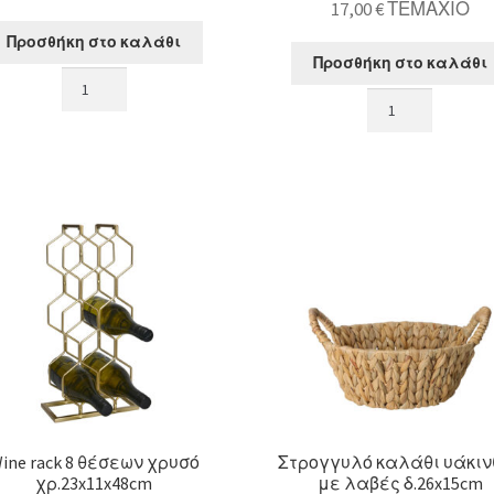
17,00
€
ΤΕΜΑΧΙΟ
Προσθήκη στο καλάθι
Προσθήκη στο καλάθι
Οβάλ
Πλατό
πιατέλα
τυριών
από
(2
Υακινθο
μαχαίρια,1πηρο
35cm
σχ."Olive"
ποσότητα
ποσότητα
ine rack 8 θέσεων χρυσό
Στρογγυλό καλάθι υάκιν
χρ.23x11x48cm
με λαβές δ.26x15cm