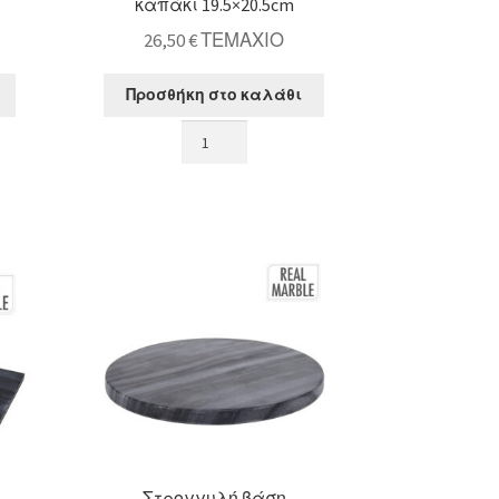
καπάκι 19.5×20.5cm
26,50
€
ΤΕΜΑΧΙΟ
Προσθήκη στο καλάθι
Παγοθήκη
γαλβανιζέ
με
καπάκι
19.5x20.5cm
ποσότητα
Στρογγυλή βάση