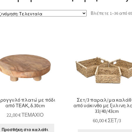
Βλέπετε 1–36 από 
τρογγυλό πλατώ με πόδι
Σετ/3 παραλ/μα καλάθ
από ΤΕΑΚ, δ.30cm
από υάκινθο με ξυλινη λα
33/40/43cm
22,00
€
ΤΕΜΑΧΙΟ
60,00
€
ΣΕΤ/3
Προσθήκη στο καλάθι