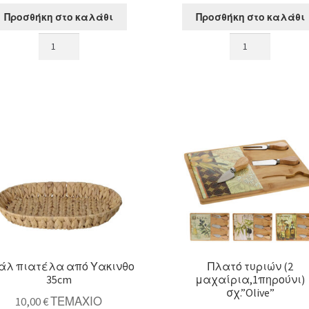
Προσθήκη στο καλάθι
Προσθήκη στο καλάθι
Σετ/4
Σετ/4
δαχτυλίδι
δαχτυλίδι
πετσέτας
πετσέτας
χρυσός
φιόγκος
κρίκος
&
σε
λουλουδι,ασημί
2σχ.
ποσότητα
ποσότητα
άλ πιατέλα από Υακινθο
Πλατό τυριών (2
35cm
μαχαίρια,1πηρούνι)
σχ.”Olive”
10,00
€
ΤΕΜΑΧΙΟ