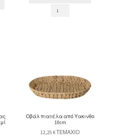
Σετ/4
δαχτυλίδι
πετσέτας
ασημί
κρίκος
σε
2σχ.
ποσότητα
τας
Οβάλ πιατέλα από Υακινθο
ημί
10cm
12,25
€
ΤΕΜΑΧΙΟ