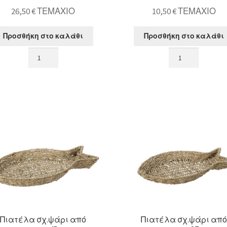
26,50
€
ΤΕΜΑΧΙΟ
10,50
€
ΤΕΜΑΧΙΟ
Προσθήκη στο καλάθι
Προσθήκη στο καλάθι
Wine
Στρογγυλό
rack
καλάθι
8
υάκινθου
θέσεων
με
χρυσό
λαβές
χρ.23x11x48cm
δ.26x15cm
ποσότητα
ποσότητα
Πιατέλα σχ.ψάρι από
Πιατέλα σχ.ψάρι από