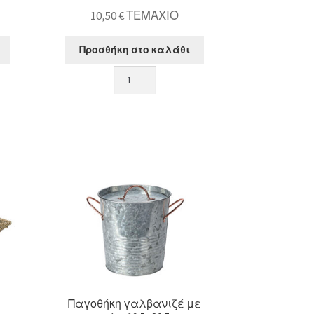
10,50
€
ΤΕΜΑΧΙΟ
Προσθήκη στο καλάθι
Παραλ/
μο
καλάθι
υάκινθου
με
λαβές
30x20cm
ποσότητα
Παγοθήκη γαλβανιζέ με