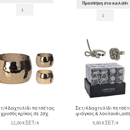
Προσθήκη στο καλάθι
Στρογγυλό
Σετ/3
πλατώ
παραλ/
με
μα
πόδι
καλάθια
από
από
ΤΕΑΚ,
υάκινθο
δ.30cm
με
ποσότητα
ξυλινη
λαβή
,
33/40/43cm
ποσότητα
τ/4 δαχτυλίδι πετσέτας
Σετ/4 δαχτυλίδι πετσέ
χρυσός κρίκος σε 2σχ.
φιόγκος & λουλουδι,ασ
12,00
€
ΣΕΤ/4
9,80
€
ΣΕΤ/4