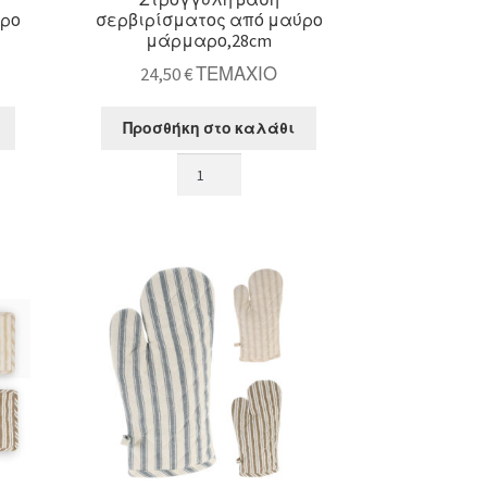
ύρο
σερβιρίσματος από μαύρο
μάρμαρο,28cm
24,50
€
ΤΕΜΑΧΙΟ
Προσθήκη στο καλάθι
Στρογγυλή
βάση
σερβιρίσματος
από
μαύρο
μάρμαρο,28cm
ποσότητα