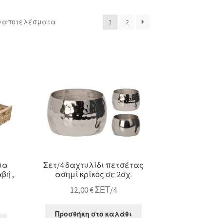
Sorted
69 αποτελέσματα
1
2
by
latest
ια
Σετ/4 δαχτυλίδι πετσέτας
βή ,
ασημί κρίκος σε 2σχ.
12,00
€
ΣΕΤ/4
Προσθήκη στο καλάθι