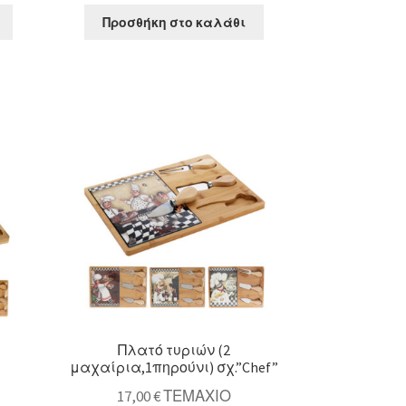
Προσθήκη στο καλάθι
Οβάλ
πιατέλα
από
Υακινθο
10cm
ποσότητα
Πλατό τυριών (2
μαχαίρια,1πηρούνι) σχ.”Chef”
17,00
€
ΤΕΜΑΧΙΟ