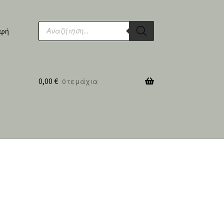
Products
search
αφή
0,00
€
0 τεμάχια