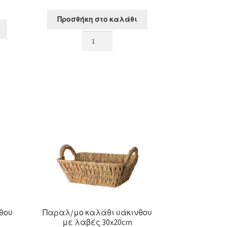
Προσθήκη στο καλάθι
Πλατό
τυριών
(2
μαχαίρια,1πηρούνι)
ύνι)
σχ."Chef"
ποσότητα
θου
Παραλ/μο καλάθι υάκινθου
με λαβές 30x20cm