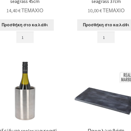
seagrass 45cm
seagrass 37cm
14,40
€
ΤΕΜΑΧΙΟ
10,00
€
ΤΕΜΑΧΙΟ
Προσθήκη στο καλάθι
Προσθήκη στο καλάθι
Πιατέλα
Πιατέλα
σχ.ψάρι
σχ.ψάρι
από
από
seagrass
seagrass
45cm
37cm
ποσότητα
ποσότητα
οξείδωτο cooler για κρασί
Παραλ/μη βάση