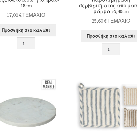
18cm
σερβιρίσματος από μα
μάρμαρο,40cm
17,00
€
ΤΕΜΑΧΙΟ
25,60
€
ΤΕΜΑΧΙΟ
Προσθήκη στο καλάθι
Προσθήκη στο καλάθι
Ανοξείδωτο
Παραλ/
cooler
μη
για
βάση
κρασί
σερβιρίσματος
18cm
από
ποσότητα
μαύρο
μάρμαρο,40cm
ποσότητα