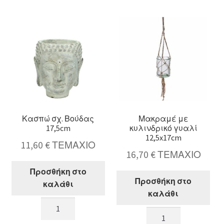
stand,ανάγλυφο
άμμου,17.6cm
σχ.,αντ.χρυσό
ποσότητα
24,5/32cm
ποσότητα
Κασπώ σχ. Βούδας
Μακραμέ με
17,5cm
κυλινδρικό γυαλί
12,5x17cm
11,60
€
ΤΕΜΑΧΙΟ
16,70
€
ΤΕΜΑΧΙΟ
Προσθήκη στο
Προσθήκη στο
καλάθι
καλάθι
Κασπώ
Μακραμέ
σχ.