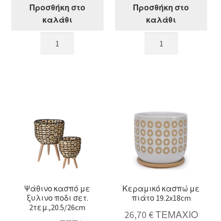
Προσθήκη στο
Προσθήκη στο
καλάθι
καλάθι
Κρεμαστά
Πλεκτό
κασπώ
κασπό
συνθετική
με
ψάθα
μεταλ.σκελετό
σετ
σετ.
3τεμ.,20/25/30cm
2τεμ,23/27/30cm
ποσότητα
ποσότητα
Ψάθινο κασπό με
Κεραμικό κασπώ με
ξυλινο ποδι σετ.
πιάτο 19.2x18cm
2τεμ.,20.5/26cm
26,70
€
ΤΕΜΑΧΙΟ