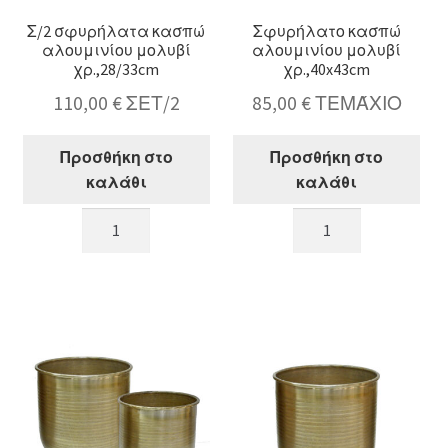
Σ/2 σφυρήλατα κασπώ
Σφυρήλατο κασπώ
αλουμινίου μολυβί
αλουμινίου μολυβί
χρ.,28/33cm
χρ.,40x43cm
110,00
€
ΣΕΤ/2
85,00
€
ΤΕΜΆΧΙΟ
Προσθήκη στο
Προσθήκη στο
καλάθι
καλάθι
Σ/2
Σφυρήλατο
σφυρήλατα
κασπώ
κασπώ
αλουμινίου
αλουμινίου
μολυβί
μολυβί
χρ.,40x43cm
χρ.,28/33cm
ποσότητα
ποσότητα