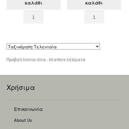
καλάθι
καλάθι
Κασπώ
Γυάλινο
από
Δοχείο
τσιμέντο,23,5X23,5X25cm
κασπώ
ποσότητα
15x10cm
ποσότητα
Sorted
Προβάλλονται όλα - 34 αποτελέσματα
by
latest
Χρήσιμα
Επικοινωνία
About Us