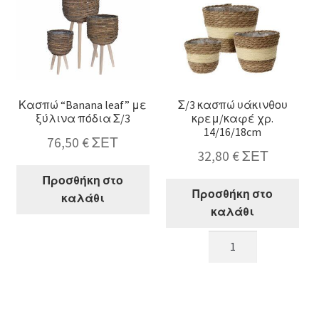
ποσότητα
Κασπώ “Banana leaf” με
Σ/3 κασπώ υάκινθου
ξύλινα πόδια Σ/3
κρεμ/καφέ χρ.
14/16/18cm
76,50
€
ΣΕΤ
32,80
€
ΣΕΤ
Προσθήκη στο
Προσθήκη στο
καλάθι
καλάθι
Κασπώ
Σ/3
"Banana
κασπώ
leaf"
υάκινθου
με
κρεμ/
ξύλινα
καφέ
πόδια