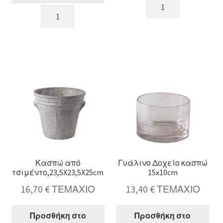
Κασπώ
Κεραμικό
από
κασπώ/
τσιμέντο,18X18X15,5
μακραμέ
ποσότητα
σε
γκρί/
βιολετί
18x16,5cm
ποσότητα
Κασπώ από
Γυάλινο Δοχείο κασπώ
τσιμέντο,23,5X23,5X25cm
15x10cm
16,70
€
ΤΕΜΑΧΙΟ
13,40
€
ΤΕΜΑΧΙΟ
Προσθήκη στο
Προσθήκη στο