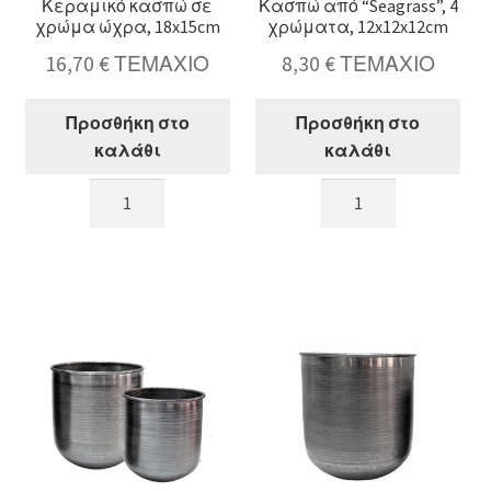
Κεραμικό κασπώ σε
Κασπώ από “Seagrass”, 4
χρώμα ώχρα, 18x15cm
χρώματα, 12x12x12cm
16,70
€
ΤΕΜΑΧΙΟ
8,30
€
ΤΕΜΑΧΙΟ
Προσθήκη στο
Προσθήκη στο
καλάθι
καλάθι
Κεραμικό
Κασπώ
κασπώ
από
σε
"Seagrass",
χρώμα
4
ώχρα,
χρώματα,
18x15cm
12x12x12cm
ποσότητα
ποσότητα