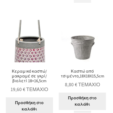
με
Βούδας
κυλινδρικό
17,5cm
γυαλί
ποσότητα
12,5x17cm
ποσότητα
Κεραμικό κασπώ/
Κασπώ από
μακραμέ σε γκρί/
τσιμέντο,18X18X15,5cm
βιολετί 18×16,5cm
8,80
€
ΤΕΜΑΧΙΟ
19,60
€
ΤΕΜΑΧΙΟ
Προσθήκη στο
Προσθήκη στο
καλάθι
καλάθι