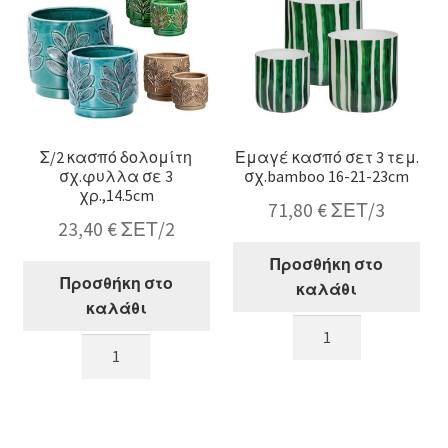
Σ/2 κασπό δολομίτη
Εμαγέ κασπό σετ 3 τεμ.
σχ.φυλλα σε 3
σχ.bamboo 16-21-23cm
χρ.,14.5cm
71,80
€
ΣΕΤ/3
23,40
€
ΣΕΤ/2
Προσθήκη στο
Προσθήκη στο
καλάθι
καλάθι
Εμαγέ
Σ/2
κασπό
κασπό
σετ
δολομίτη
3
σχ.φυλλα
τεμ.
σε