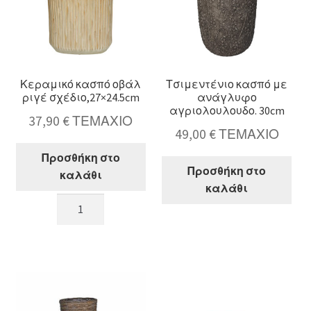
Κεραμικό κασπό οβάλ
Τσιμεντένιο κασπό με
ριγέ σχέδιο,27×24.5cm
ανάγλυφο
αγριολουλουδο. 30cm
37,90
€
ΤΕΜΑΧΙΟ
49,00
€
ΤΕΜΑΧΙΟ
Προσθήκη στο
Προσθήκη στο
καλάθι
καλάθι
Κεραμικό
Τσιμεντένιο
κασπό
κασπό
οβάλ
με
ριγέ
ανάγλυφο
σχέδιο,27x24.5cm
αγριολουλουδο
ποσότητα
30cm