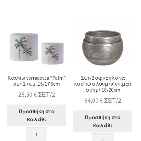
σετ
τεμ.
2
σχ.φύλλα
τεμ.15/17.5cm
21-
ποσότητα
25cm
ποσότητα
Κασπώ terracotta “Palm”
Σετ/2 σφυρήλατα
σετ 2 τεμ.,15/17.5cm
κασπώ αλουμινίου,ματ
ασημί 18/20cm
25,50
€
ΣΕΤ/2
64,00
€
ΣΕΤ/2
Προσθήκη στο
Προσθήκη στο
καλάθι
καλάθι
Κασπώ
Σετ/2
terracotta