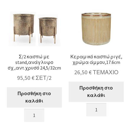
χρ.
Σ/3
14/16/18cm
ποσότητα
ποσότητα
Σ/2 κασπώ με
Κεραμικό κασπώ ριγέ,
stand,ανάγλυφο
χρώμα άμμου,17.6cm
σχ.,αντ.χρυσό 24,5/32cm
26,50
€
ΤΕΜΑΧΙΟ
95,50
€
ΣΕΤ/2
Προσθήκη στο
Προσθήκη στο
καλάθι
καλάθι
Κεραμικό
Σ/2
κασπώ
κασπώ
ριγέ,
με
χρώμα