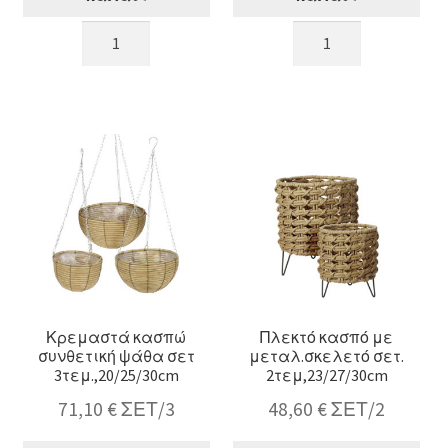
Σετ/2
Σετ/3
μεταλλικά
μεταλλικά
σφυρήλατα
κασπό
κασπό
χρυσό
λευκό
χρ.,16/21/24cm
χρ.,17.5/22cm
ποσότητα
ποσότητα
Κρεμαστά κασπώ
Πλεκτό κασπό με
συνθετική ψάθα σετ
μεταλ.σκελετό σετ.
3τεμ.,20/25/30cm
2τεμ,23/27/30cm
71,10
€
ΣΕΤ/3
48,60
€
ΣΕΤ/2