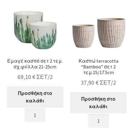
σχ.bamboo
3
16-
χρ.,14.5cm
21-
ποσότητα
23cm
ποσότητα
Εμαγέ κασπό σετ 2 τεμ.
Κασπώ terracotta
σχ.φύλλα 21-25cm
“Bamboo” σετ 2
τεμ.15/17.5cm
69,10
€
ΣΕΤ/2
37,90
€
ΣΕΤ/2
Προσθήκη στο
Προσθήκη στο
καλάθι
καλάθι
Εμαγέ
Κασπώ
κασπό
terracotta
σετ
"Bamboo"
2