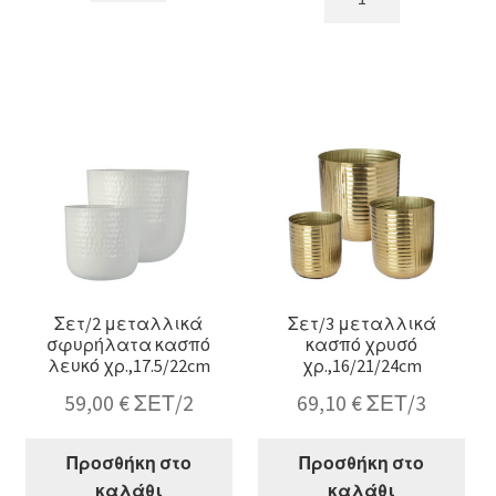
σφυρήλατα
"Palm"
κασπώ
σετ
αλουμινίου,ματ
2
ασημί
τεμ.,15/17.5cm
18/20cm
ποσότητα
ποσότητα
Σετ/2 μεταλλικά
Σετ/3 μεταλλικά
σφυρήλατα κασπό
κασπό χρυσό
λευκό χρ.,17.5/22cm
χρ.,16/21/24cm
59,00
€
ΣΕΤ/2
69,10
€
ΣΕΤ/3
Προσθήκη στο
Προσθήκη στο
καλάθι
καλάθι