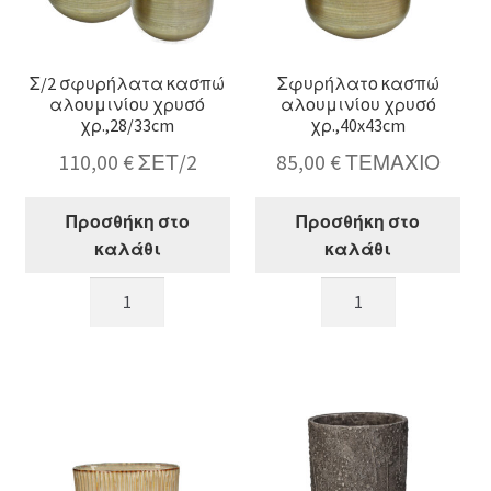
Σ/2 σφυρήλατα κασπώ
Σφυρήλατο κασπώ
αλουμινίου χρυσό
αλουμινίου χρυσό
χρ.,28/33cm
χρ.,40x43cm
110,00
€
ΣΕΤ/2
85,00
€
ΤΕΜΑΧΙΟ
Προσθήκη στο
Προσθήκη στο
καλάθι
καλάθι
Σ/2
Σφυρήλατο
σφυρήλατα
κασπώ
κασπώ
αλουμινίου
αλουμινίου
χρυσό
χρυσό
χρ.,40x43cm
χρ.,28/33cm
ποσότητα
ποσότητα