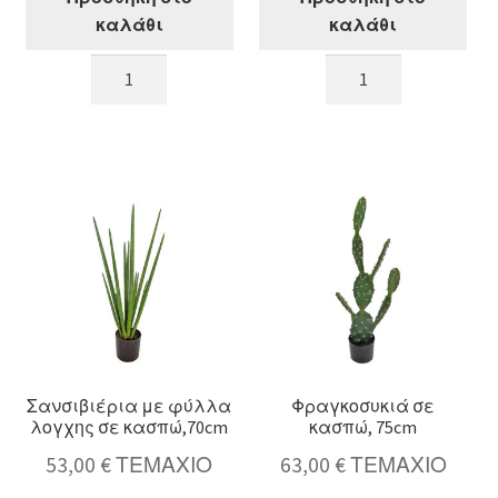
καλάθι
καλάθι
Φοίνικας
Φυτό
Areca
Monstera
σε
σε
κασπώ,
κασπώ,
120cm
60cm
ποσότητα
ποσότητα
Σανσιβιέρια με φύλλα
Φραγκοσυκιά σε
λογχης σε κασπώ,70cm
κασπώ, 75cm
53,00
€
ΤΕΜΑΧΙΟ
63,00
€
ΤΕΜΑΧΙΟ