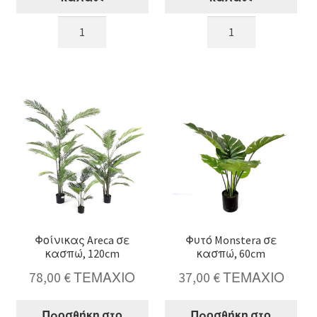
Φυτό
Φυτό
Δράκαινα
Δράκαινα
σε
σε
κασπώ
κασπώ
165cm
105cm
ποσότητα
ποσότητα
Φοίνικας Areca σε
Φυτό Monstera σε
κασπώ, 120cm
κασπώ, 60cm
78,00
€
ΤΕΜΑΧΙΟ
37,00
€
ΤΕΜΑΧΙΟ
Προσθήκη στο
Προσθήκη στο