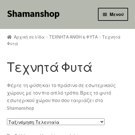
Shamanshop
Απευθείας
Μετάβαση
Μενού
μετάβαση
σε
κταση
στην
περιεχόμενο
-
πλοήγηση
Αρχική σελίδα
ΤΕΧΝΗΤΑ ΑΝΘΗ & ΦΥΤΑ
Τεχνητά
ού
κταση
Φυτά
-
ού
κταση
Τεχνητά Φυτά
-
ού
κταση
-
Φέρτε τη φύση και το πράσινο σε εσωτερικούς
ού
χώρους με τον πιο απλό τρόπο. Βρες το φυτό
εσωτερικού χώρου που σου ταιριάζει στο
κταση
Shamanshop
-
ού