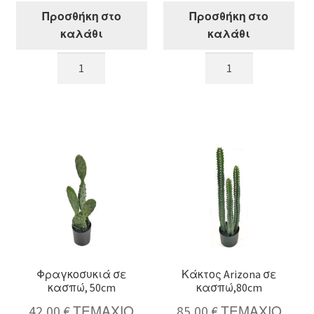
Προσθήκη στο
Προσθήκη στο
καλάθι
καλάθι
Σανσιβιέρια
Φραγκοσυκιά
με
σε
φύλλα
κασπώ,
λογχης
75cm
σε
ποσότητα
κασπώ,70cm
ποσότητα
Φραγκοσυκιά σε
Κάκτος Arizona σε
κασπώ, 50cm
κασπώ,80cm
42,00
€
ΤΕΜΑΧΙΟ
85,00
€
ΤΕΜΑΧΙΟ