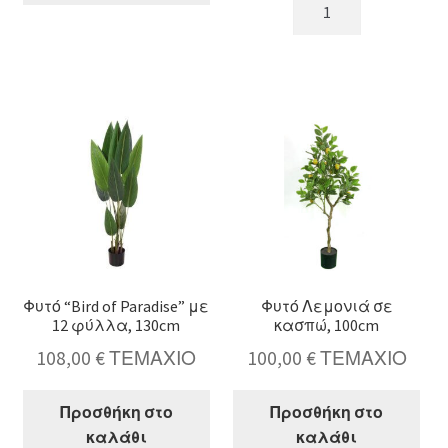
Monkey
Tεχνητός
grass
κινέζικος
x
φοίνικας,
3
με
σε
24
κασπώ,85cm
φύλλα,120cm
ποσότητα
ποσότητα
Φυτό “Bird of Paradise” με
Φυτό Λεμονιά σε
12 φύλλα, 130cm
κασπώ, 100cm
108,00
€
ΤΕΜΑΧΙΟ
100,00
€
ΤΕΜΑΧΙΟ
Προσθήκη στο
Προσθήκη στο
καλάθι
καλάθι