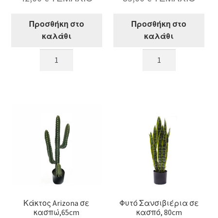
Προσθήκη στο
Προσθήκη στο
καλάθι
καλάθι
Φραγκοσυκιά
Κάκτος
σε
Arizona
κασπώ,
σε
50cm
κασπώ,80cm
ποσότητα
ποσότητα
Κάκτος Arizona σε
Φυτό Σανσιβιέρια σε
κασπώ,65cm
κασπό, 80cm