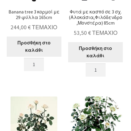
Banana tree 3 κορμοί με
Φυτά με κασπό σε 3 σχ.
29 φύλλα 165cm
(Αλοκάσια,Φιλόδενδρο
,Μονστέρα) 85cm
244,00
€
ΤΕΜΑΧΙΟ
53,50
€
ΤΕΜΑΧΙΟ
Προσθήκη στο
Προσθήκη στο
καλάθι
καλάθι
Banana
Φυτά
tree
με
3
κασπό
κορμοί
σε
με
3
29
σχ.
φύλλα
(Αλοκάσια,Φιλόδεν
165cm
85cm
ποσότητα
ποσότητα