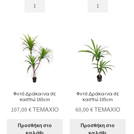
Φυτό
Φυτό
Κρότωνας,
Κρότωνας,
σε
σε
κασπώ,
κασπώ,
105cm
60cm
ποσότητα
ποσότητα
Φυτό Δράκαινα σε
Φυτό Δράκαινα σε
κασπώ 165cm
κασπώ 105cm
107,00
€
ΤΕΜΑΧΙΟ
60,00
€
ΤΕΜΑΧΙΟ
Προσθήκη στο
Προσθήκη στο
καλάθι
καλάθι