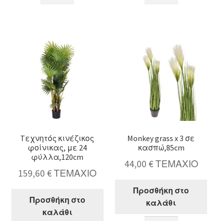
σε
σε
κασπό,
λευκό
Y.66cm
κασπό
ποσότητα
50cm
ποσότητα
Tεχνητός κινέζικος
Monkey grass x 3 σε
φοίνικας, με 24
κασπώ,85cm
φύλλα,120cm
44,00
€
ΤΕΜΑΧΙΟ
159,60
€
ΤΕΜΑΧΙΟ
Προσθήκη στο
Προσθήκη στο
καλάθι
καλάθι