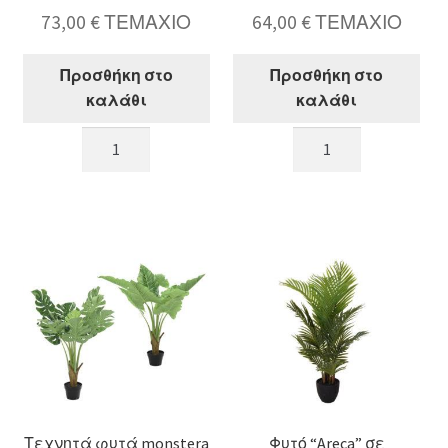
73,00
€
ΤΕΜΑΧΙΟ
64,00
€
ΤΕΜΑΧΙΟ
Προσθήκη στο
Προσθήκη στο
καλάθι
καλάθι
Κάκτος
Φυτό
Arizona
Σανσιβιέρια
σε
σε
κασπώ,65cm
κασπό,
ποσότητα
80cm
ποσότητα
Τεχνητά φυτά monstera
Φυτό “Areca” σε