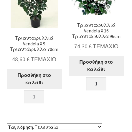
Τριανταφυλλιά
Vendela X 16
Τριαντάφυλλα 96cm
Τριανταφυλλιά
Vendela X 9
74,30
€
ΤΕΜΑΧΙΟ
Τριαντάφυλλα 70cm
48,60
€
ΤΕΜΑΧΙΟ
Προσθήκη στο
καλάθι
Προσθήκη στο
Τριανταφυλλιά
καλάθι
Vendela
Τριανταφυλλιά
X
Vendela
16
X
Τριαντάφυλλα
9
96cm
Τριαντάφυλλα
ποσότητα
70cm