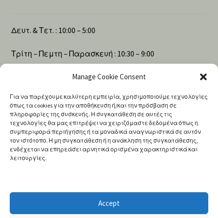
Δευτ. & Τετ. : 10:00 – 5:00
Τρίτη – Πεμτη – Παρασκευή : 10:30 – 9:00
Σάββατο : 10:00 – 4:00
Manage Cookie Consent
Για να παρέχουμε καλύτερη εμπειρία, χρησιμοποιούμε τεχνολογίες
όπως τα cookies για την αποθήκευση ή/και την πρόσβαση σε
πληροφορίες της συσκευής. Η συγκατάθεση σε αυτές τις
Αναζήτηση
τεχνολογίες θα μας επιτρέψει να χειριζόμαστε δεδομένα όπως η
συμπεριφορά περιήγησης ή τα μοναδικά αναγνωριστικά σε αυτόν
τον ιστότοπο. Η μη συγκατάθεση ή η ανάκληση της συγκατάθεσης,
ενδέχεται να επηρεάσει αρνητικά ορισμένα χαρακτηριστικά και
Products
λειτουργίες.
search
Accept