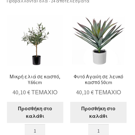
κταση
Sorted
Προβάλλονται όλα - 24 αποτελέσματα
by
-
latest
ού
κταση
-
ού
κταση
-
ού
Μικρή ελιά σε κασπό,
Φυτό Αγαύη σε λευκό
Y.66cm
κασπό 50cm
40,10
€
ΤΕΜΑΧΙΟ
40,10
€
ΤΕΜΑΧΙΟ
Προσθήκη στο
Προσθήκη στο
καλάθι
καλάθι
Μικρή
Φυτό
ελιά
Αγαύη