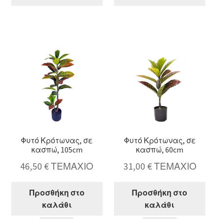
Φυτό
Φυτό
"Bird
Λεμονιά
of
σε
Paradise"
κασπώ,
με
100cm
12
ποσότητα
φύλλα,
130cm
ποσότητα
Φυτό Κρότωνας, σε
Φυτό Κρότωνας, σε
κασπώ, 105cm
κασπώ, 60cm
46,50
€
ΤΕΜΑΧΙΟ
31,00
€
ΤΕΜΑΧΙΟ
Προσθήκη στο
Προσθήκη στο
καλάθι
καλάθι