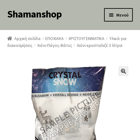
Shamanshop
Απευθείας
Μετάβαση
Μενού
μετάβαση
σε
κταση
στην
περιεχόμενο
-
πλοήγηση
Αρχική σελίδα
ΕΠΟΧΙΑΚΑ
ΧΡΙΣΤΟΥΓΕΝΝΙΑΤΙΚΑ
Υλικά για
ύ
κταση
διακοσμήσεις
Χιόνι-Πάγος-Βάτες
Χιόνι κρυσταλιζέ 3 λίτρα
-
ύ
κταση
-
ύ
κταση
-
ύ
κταση
-
ύ
κταση
-
ύ