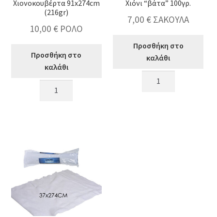
Χιονοκουβέρτα 91x274cm
Χιόνι “βάτα” 100γρ.
(216gr)
7,00
€
ΣΑΚΟΥΛΑ
10,00
€
ΡΟΛΟ
Προσθήκη στο
Προσθήκη στο
καλάθι
καλάθι
Χιόνι
Χιονοκουβέρτα
"βάτα"
91x274cm
100γρ.
(216gr)
ποσότητα
ποσότητα