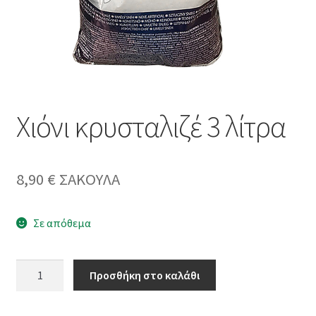
Χιόνι κρυσταλιζέ 3 λίτρα
8,90
€
ΣΑΚΟΥΛΑ
Σε απόθεμα
Χιόνι
Προσθήκη στο καλάθι
κρυσταλιζέ
3